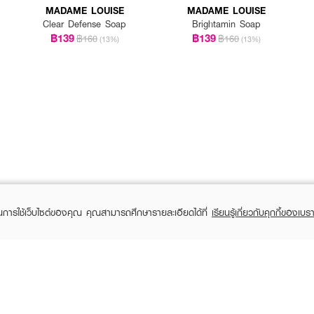
MADAME LOUISE
MADAME LOUISE
Clear Defense Soap
Brightamin Soap
฿139
฿139
฿160
฿160
(13%)
(13%)
ในการใช้เว็บไซต์ของคุณ คุณสามารถศึกษารายละเอียดได้ที่
เรียนรู้เกี่ยวกับคุกกี้ของเบรา
TOMER CARE
EVEANDBOY MEMBER