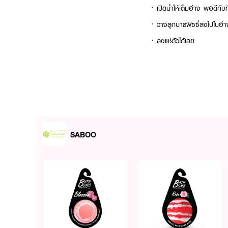
· เปิดน้ำให้เต็มอ่าง พอดีกับท
· วางลูกบาธฟิซซี่ลงไปในอ่าง
· ลงแช่ตัวได้เลย
SABOO