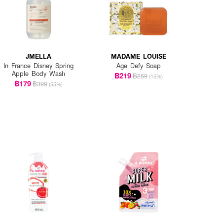
JMELLA
MADAME LOUISE
In France Disney Spring
Age Defy Soap
Apple Body Wash
฿219
฿259
(15%)
฿179
฿399
(55%)