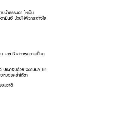
าบน้ำธรรมดา ให้เป็น
มินอี ช่วยให้ผิวกระจ่างใส
ขุมขน และปรับสภาพความเป็นก
ได้ดี ประกอบด้วย วิตามินA B1
รอยหมองคล้ำใต้ตา
รรมชาติ