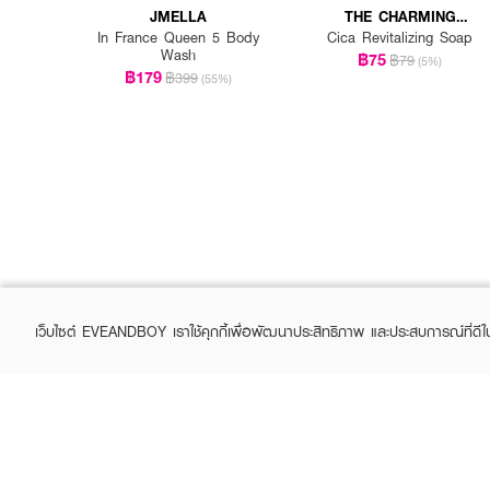
JMELLA
THE CHARMING
GARDEN
In France Queen 5 Body
Cica Revitalizing Soap
Wash
฿75
฿79
(5%)
฿179
฿399
(55%)
เว็บไซต์ EVEANDBOY เราใช้คุกกี้เพื่อพัฒนาประสิทธิภาพ และประสบการณ์ที่ดี
ABOUT EVEANDBOY
CUS