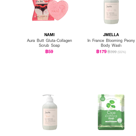
NAMI
JMELLA
Aura Butt Gluta-Collagen
In France Blooming Peony
Scrub Soap
Body Wash
฿59
฿179
฿399
(55%)