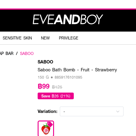
SENSITIVE SKIN
NEW
PRIVILEGE
AP BAR
/
SABOO
SABOO
Saboo Bath Bomb - Fruit - Strawberry
150 G • 8859176101095
฿99
฿125
Save
฿26 (21%)
Variation:
-