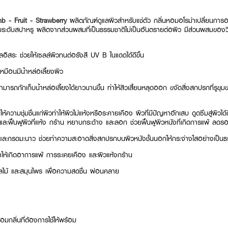
- Fruit - Strawberry
ผลิตภัณฑ์ดูแลผิวสำหรับแช่ตัว กลิ่นหอมอโรม่าเปลี่ยนการอ
ับสปาหรู ผลิตจากส่วนผสมที่เป็นธรรมชาติไม่เป็นอันตรายต่อผิว มีส่วนผสมของวิตา
ูลอิสระ ช่วยให้เซลล์ผิวทนต่อรังสี UV B ในแดดได้ดีขึ้น
นเหมือนมีน้ำหล่อเลี้ยงผิว
สามารถกักเก็บน้ำหล่อเลี้ยงได้ยาวนานขึ้น ทำให้สิวเสี้ยนหลุดออก ขจัดสิ่งสกปรกที่รู
้ความชุ่มชื่นแก่ผิวทำให้ผิวไม่แห้งหรือระคายเคือง ผิวที่มีปัญหาอักเสบ ดูดซึมสู่ผิว
ละฟื้นฟูผิวที่แห้ง กร้าน หยาบกระด้าง และลอก ช่วยฟื้นฟูผิวหนังที่เกิดการแพ้ ลด
 และกรดมะนาว ช่วยทำความสะอาดสิ่งสกปรกบนผิวหนังชั้นนอกให้กระจ่างใสอย่างเป็นธ
ห้เกิดอาการแพ้ การระเคยเคือง และผิวแห้งกร้าน
ไม้ และสมุนไพร เพื่อความสดชื่น ผ่อนคลาย
มกลิ่นที่ต้องการใช้ให้พร้อม