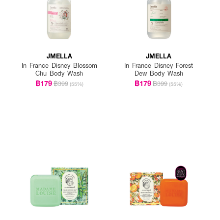
JMELLA
JMELLA
In France Disney Blossom
In France Disney Forest
Chu Body Wash
Dew Body Wash
฿179
฿179
฿399
฿399
(55%)
(55%)