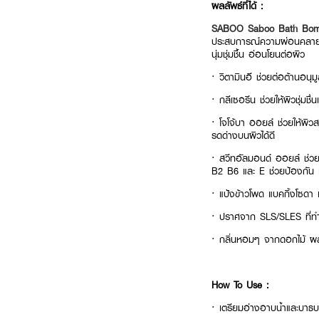
ผลลัพธ์ที่ได้ :
SABOO Saboo Bath Bomb 
ประสบการณ์ความผ่อนคลายระด
นุ่มชุ่มชื้น อ่อนโยนต่อผิว
· วิตามินอี ช่วยต่อต้านอนุม
· กลีเซอรีน ช่วยให้ผิวชุ่มชื่
· โจโจ้บา ออยล์ ช่วยให้ผิว
รดด่างบนผิวได้ดี
· สวีทอัลมอนด์ ออยล์ ช่วยให
B2 B6 และ E ช่วยป้องกัน แ
· แป้งข้าวโพด แบคกิ้งโซดา
· ปราศจาก SLS/SLES ที่ทำใ
· กลิ่นหอมๆ จากดอกไม้ ผล
How To Use :
· เตรียมอ่างอาบน้ำและบาธบอ