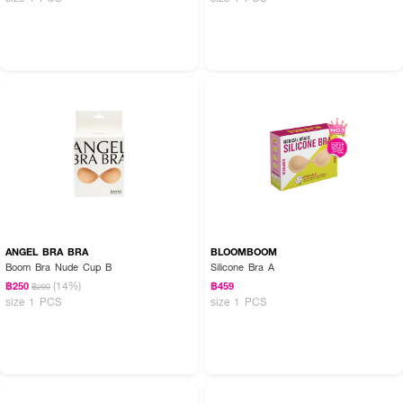
ANGEL BRA BRA
BLOOMBOOM
Boom Bra Nude Cup B
Silicone Bra A
(14%)
฿250
฿459
฿290
size 1 PCS
size 1 PCS