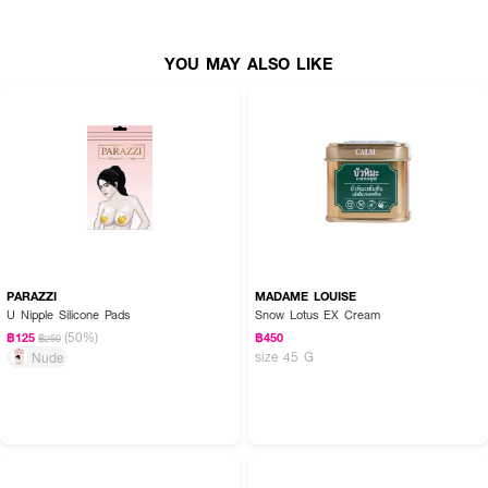
● Color : Clear
YOU MAY ALSO LIKE
How to Use :
แปะ แกะ ติด
PARAZZI
MADAME LOUISE
U Nipple Silicone Pads
Snow Lotus EX Cream
(50%)
฿125
฿450
฿250
size 45 G
Nude