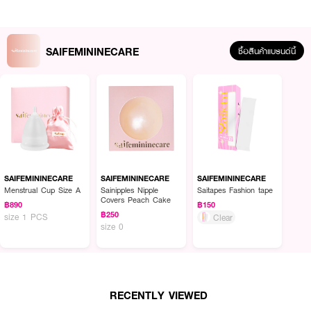
SAIFEMININECARE
ซื้อสินค้าแบรนด์นี้
SAIFEMININECARE
SAIFEMININECARE
SAIFEMININECARE
ผลลัพธ์ที่ได้ :
Menstrual Cup Size A
Sainipples Nipple
Saitapes Fashion tape
Covers Peach Cake
฿890
฿150
เทปกันโป๊ สำหรับติดบนผิวกายและผิวผ้า เพื่อให้เสื้อผ้าแนบสนิทกับผิว ใช้งานง่าย
฿250
size 1 PCS
Clear
ช่วยเซฟในการแต่งตัว พร้อมแก้ปัญหาเสื้อผ้าหลวม ติดแน่นไม่หลุดระหว่างวัน
size 0
● SAIFEMININECARE Saitapes Fashion tape
● เทปกันโป๊
● สำหรับติดบนผิวกายและผิวผ้า
RECENTLY VIEWED
● 1 กล่องมี 36 ชิ้น