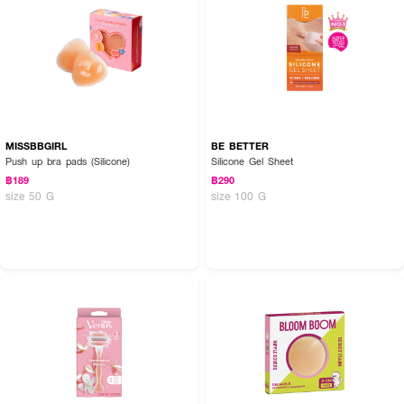
MISSBBGIRL
BE BETTER
Push up bra pads (Silicone)
Silicone Gel Sheet
฿189
฿290
size 50 G
size 100 G