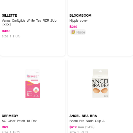
GILLETTE
BLOOMBOOM
Venus Cmftglide White Tea RZR 2Up
Nipple cover
1X4X4
฿219
฿399
Nude
size 1 PCS
DERMEDY
ANGEL BRA BRA
AC Clear Patch 18 Dot
Boom Bra Nude Cup A
(14%)
฿69
฿250
฿290
size 1 PCS
size 1 PCS