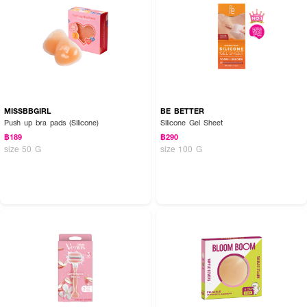
MISSBBGIRL
BE BETTER
Push up bra pads (Silicone)
Silicone Gel Sheet
฿189
฿290
size 50 G
size 100 G