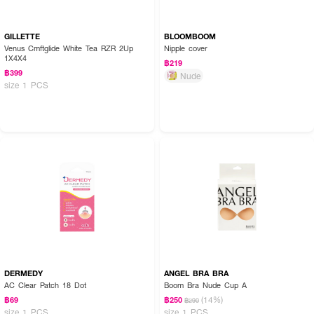
GILLETTE
BLOOMBOOM
Venus Cmftglide White Tea RZR 2Up
Nipple cover
1X4X4
฿219
฿399
Nude
size 1 PCS
DERMEDY
ANGEL BRA BRA
AC Clear Patch 18 Dot
Boom Bra Nude Cup A
(14%)
฿69
฿250
฿290
size 1 PCS
size 1 PCS