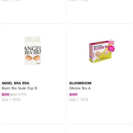
ANGEL BRA BRA
BLOOMBOOM
Boom Bra Nude Cup B
Silicone Bra A
(14%)
฿250
฿459
฿290
size 1 PCS
size 1 PCS