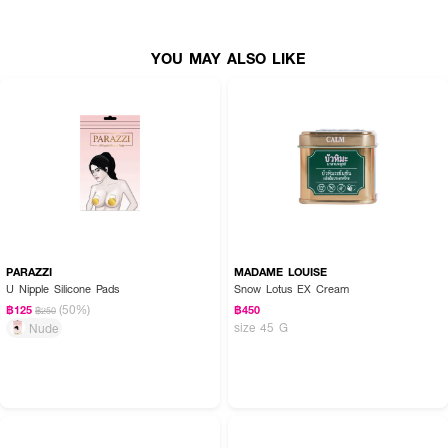
How To Use :
YOU MAY ALSO LIKE
ซิลิโคนปิดจุกจะสามารถใช้ได้ โดยไม่ต้องล้างก่อน แต่ก่อนใช้ต้องทำความสะอาด
ร่างกายบริเวณหน้าอกให้สะอาดและเช็ดให้แห้ง จากนั้นแกะพลาสติกที่แปะมากับตัวซิลิ
โคนออก แล้วนำมาแปะปิดบริเวณหน้าอก
PARAZZI
MADAME LOUISE
U Nipple Silicone Pads
Snow Lotus EX Cream
(50%)
฿125
฿450
฿250
size 45 G
Nude