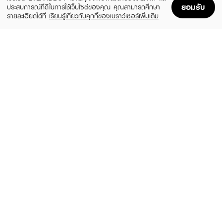
ยอมรับ
ประสบการณ์ที่ดีในการใช้เว็บไซต์ของคุณ คุณสามารถศึกษา
รายละเอียดได้ที่
เรียนรู้เกี่ยวกับคุกกี้ของเบราว์เซอร์เพิ่มเติม
Home
Home
Promotions
Promotions
Shopping Bag
Shopping Bag
Account
Account
GILLETTE
ANGEL BRA BRA
Venus Smooth Sensitive 2Up 1X6X6
Skin Bra No Glue
(49%)
฿329
฿92
฿179
size 1 PCS
size 42 G
FLOWER KNOWS
BLOOMBOOM
The Sweetie Bear Collection Hand Held
Silicone Bra B
Mirror
฿459