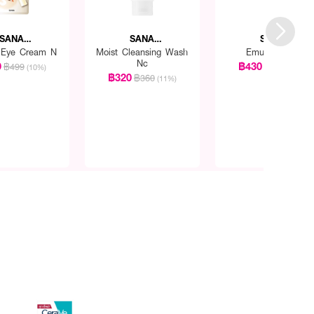
SANA
SANA
SANA
RAKAHONPO
NAMERAKAHONPO
NAMERAKAHONP
 Eye Cream N
Moist Cleansing Wash
Emulsion NC
Nc
9
฿430
฿499
฿480
(10%)
(10%)
฿320
฿360
(11%)