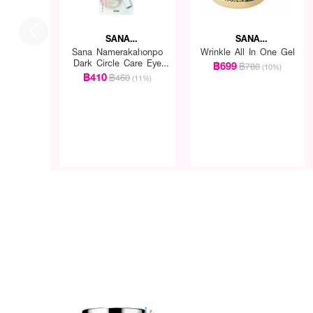
SANA
SANA
NAMERAKAHONPO
NAMERAKAHONPO
Sana Namerakahonpo
Wrinkle All In One Gel
Dark Circle Care Eye
฿699
฿780
(10%)
Cream
฿410
฿460
(11%)