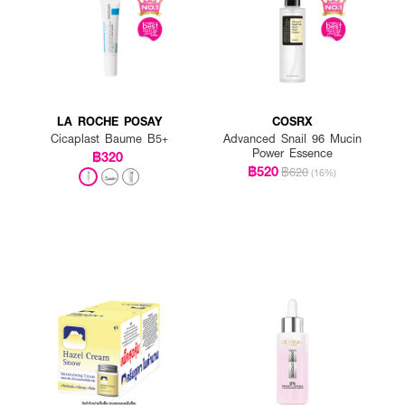
LA ROCHE POSAY
COSRX
Cicaplast Baume B5+
Advanced Snail 96 Mucin
Power Essence
฿320
฿520
฿620
(16%)