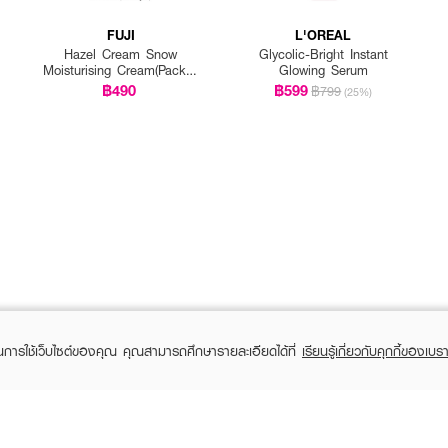
FUJI
L'OREAL
Hazel Cream Snow
Glycolic-Bright Instant
Moisturising Cream(Pack 1
Glowing Serum
Get 1 Free)
฿490
฿599
฿799
(25%)
ในการใช้เว็บไซต์ของคุณ คุณสามารถศึกษารายละเอียดได้ที่
เรียนรู้เกี่ยวกับคุกกี้ของเบรา