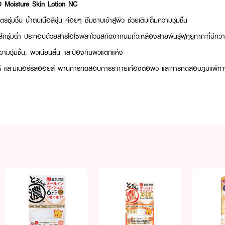
oisture Skin Lotion NC
รชุ่มชื้น น้ำตบเนื้อสีขุ่น ค่อยๆ ซึมซาบเข้าสู่ผิว ช่วยเติมเต็มความชุ่มชื้น
รู้สึกชุ่มฉ่ำ ประกอบด้วยสารไอโซฟลาโวนสกัดจากนมถั่วเหลืองสายพันธุ์ฟุคุยูทากะที่มีควา
มชุ่มชื้น, ผิวเนียนลื่น และป้องกันผิวแตกแห้ง
ะห์ และมิเนอร์รัลออยล์ ผ่านการทดสอบการระคายเคืองต่อผิว และการทดสอบภูมิแพ้ท
ANA NAMERAKAHONPO Moisture Skin Lotion NC
ลงบนฝ่ามือหรือสำลีในปริ