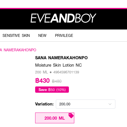
SENSITIVE SKIN
NEW
PRIVILEGE
A NAMERAKAHONPO
SANA NAMERAKAHONPO
Moisture Skin Lotion NC
200 ML • 4964596701139
฿430
฿480
Save
฿50 (10%)
Variation:
200.00
200.00 ML