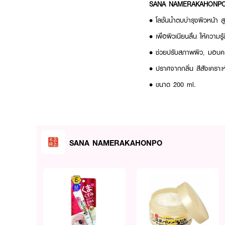
SANA NAMERAKAHONPO M
• โลชั่นน้ำตบบำรุงผิวหน้า สูต
• เพื่อผิวเนียนลื่น ให้ความ
• ช่วยปรับสภาพผิว, มอบควา
• ปราศจากกลิ่น สีสังเครา
• ขนาด 200 ml.
How to Use :
หลังการล้างหน้า เทโลชั่น
S
เบาๆ ไปเรื่อยๆ จนทั่ว
SANA NAMERAKAHONPO