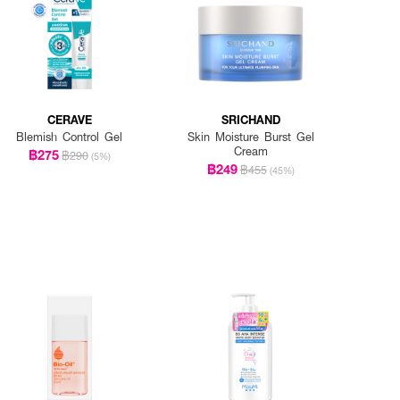
CERAVE
SRICHAND
Blemish Control Gel
Skin Moisture Burst Gel
Cream
฿275
฿290
(5%)
฿249
฿455
(45%)