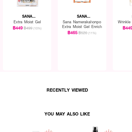
SANA
SANA
NAMERAKAHONPO
NAMERAKAHONPO
NAME
Extra Moist Gel
Sana Namerakahonpo
Wrinkle
Extra Moist Gel Enrich
฿449
฿44
฿499
(10%)
฿465
฿520
(11%)
RECENTLY VIEWED
YOU MAY ALSO LIKE