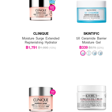
CLINIQUE
SKINTIFIC
Moisture Surge Extended
5X Ceramide Barrier
Replenishing Hydrator
Moisture Gel
฿1,791
฿339
฿1,990
฿679
(10%)
(50%)