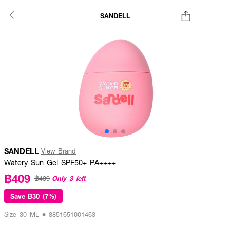
SANDELL
SANDELL
View Brand
Watery Sun Gel SPF50+ PA++++
฿409
Only 3 left
฿439
Save
฿30 (7%)
Size 30 ML • 8851651001463