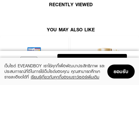
เหนียวเหนอะหนะ และไม่ก่อให้เกิดการอุดตัน โดดเด่นด้วยประสิทธิภาพการปกป้อง
RECENTLY VIEWED
รังสี UVA และ UVB ในระดับ SPF50+ PA++++ พร้อมทำหน้าที่เป็นเมคอัพเบส
ช่วยปรับโทนผิวให้ดูสว่างกระจ่างใสและอิ่มน้ำ ผสานพลังการบำรุงจาก Hyaluronic
Acid, Centella Asiatica และ Bisabolol ที่ช่วยเติมความชุ่มชื้นแบบล้ำลึกและปลอบ
ประโลมผิวจากการระคายเคือง สูตรอ่อนโยนพิเศษปราศจากสารที่ก่อให้เกิดการแพ้
YOU MAY ALSO LIKE
และเป็นสูตร Reef-Friendly ที่ปลอดภัยต่อปะการัง
● แซนเดล วอเทอรี่ ซัน เจล เอสพีเอฟ 50+ พีเอ++++
ADD TO BAG
● High Protection ปกป้องผิวจากรังสี UVA/UVB และมลภาวะด้วยค่า SPF50+
เว็บไซต์ EVEANDBOY เราใช้คุกกี้เพื่อพัฒนาประสิทธิภาพ และ
PA++++
ยอมรับ
ประสบการณ์ที่ดีในการใช้เว็บไซต์ของคุณ คุณสามารถศึกษา
● Water-to-Glow Texture เนื้อเจลแตกตัวเป็นน้ำ เกลี่ยง่าย ให้ฟินิชผิวฉ่ำวาวดู
รายละเอียดได้ที่
เรียนรู้เกี่ยวกับคุกกี้ของเบราว์เซอร์เพิ่มเติม
สุขภาพดี
Home
Home
Promotions
Promotions
Shopping Bag
Shopping Bag
Account
Account
● Instant Tone-up ช่วยปรับผิวให้ดูไบร์ทขึ้นทันทีหลังทาโดยไม่เป็นคราบขาว
CLEARNOSE
ANESSA
UV Sun Serum SPF50+ PA++++
Perfect UV Sunscreen Skincare Milk NA
● 4-Free Formula ปราศจากน้ำหอม, แอลกอฮอล์, พาราเบน และซิลิโคนหนัก
SPF50+ PA++++
(50%)
฿499
฿990
(23%)
฿329
● Skin Soothing อุดมด้วยสารสกัดจากใบบัวบกและบิซาโบลอล ช่วยลดการระคาย
฿425
size 80 ML
size 20 ML
เคือง
● Waterproof & Sweatproof สูตรกันน้ำ กันเหงื่อ ไม่ไหลเยิ้มระหว่างวัน
● Reef-Friendly ปลอดภัยต่อระบบนิเวศทางทะเลและปะการัง