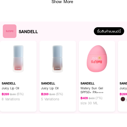
Show More
SANDELL
ซื้อสินค้าแบรนด์นี้
SANDELL
SANDELL
SANDELL
SAN
Juicy Lip Oil
Juicy Lip Oil
Watery Sun Gel
Juicy
SPF50+ PA++++
(6%)
(6%)
฿269
฿269
฿26
฿285
฿285
(7%)
฿409
฿439
8 Variations
5 Variations
size 30 ML
ผลลัพธ์ที่ได้:
สัมผัสประสบการณ์การปกป้องผิวจากแสงแดดที่เบาสบายผิวอย่างที่ไม่เคยมีมา
ก่อน ด้วยเนื้อสัมผัสแบบ Watery Sun Gel ที่ซึมซาบเข้าสู่ผิวได้อย่างรวดเร็ว ไม่