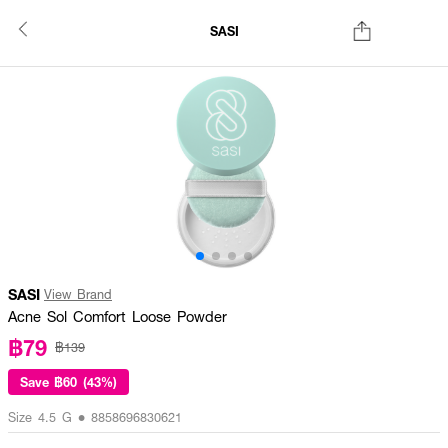
SASI
SASI
View Brand
Acne Sol Comfort Loose Powder
฿79
฿139
Save
฿60 (43%)
Size 4.5 G • 8858696830621