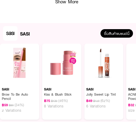
Show More
SASI
ซื้อสินค้าแบรนด์นี้
SASI
SASI
SASI
SASI
Brow To Be Auto
Kiss & Blush Stick
Jolly Sweet Lip Tint
ACNE
Pencil
Powd
(46%)
(62%)
฿75
฿49
฿139
฿129
(34%)
฿59
฿32
฿89
8 Variations
6 Variations
2 Variations
size
ผลลัพธ์ที่ได้: