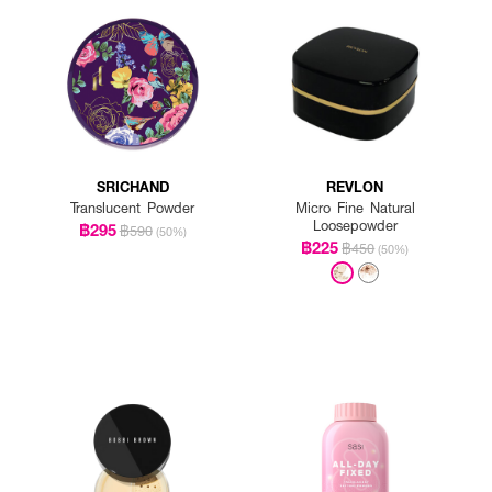
SRICHAND
REVLON
Translucent Powder
Micro Fine Natural
Loosepowder
฿295
฿590
(50%)
฿225
฿450
(50%)