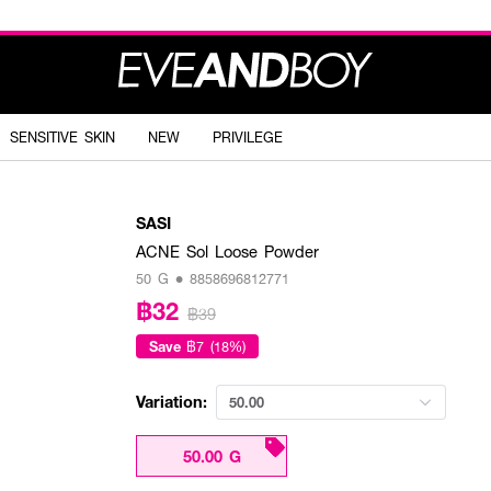
SENSITIVE SKIN
NEW
PRIVILEGE
SASI
ACNE Sol Loose Powder
50 G • 8858696812771
฿32
฿39
Save
฿7 (18%)
Variation:
50.00
50.00 G