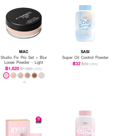
MAC
SASI
Studio Fix Pro Set + Blur
Super Oil Control Powder
Loose Powder - Light
฿32
฿39
(18%)
฿1,620
฿1,800
(10%)
+2