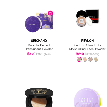
SRICHAND
REVLON
Bare To Perfect
Touch & Glow Extra
Translucent Powder
Moisturizing Face Powder
฿179
฿210
฿320
฿420
(44%)
(50%)