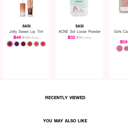
SASI
SASI
Jolly Sweet Lip Tint
ACNE Sol Loose Powder
Girls C
฿49
฿32
฿129
฿39
(62%)
(18%)
฿59
RECENTLY VIEWED
YOU MAY ALSO LIKE