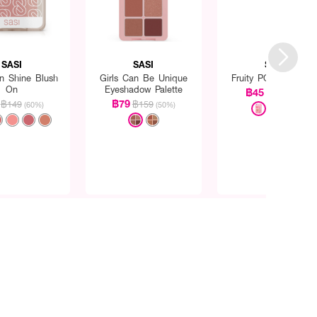
SASI
SASI
SASI
an Shine Blush
Girls Can Be Unique
Fruity POP Lip Bal
On
Eyeshadow Palette
฿45
฿89
(49%)
฿79
฿149
฿159
(60%)
(50%)