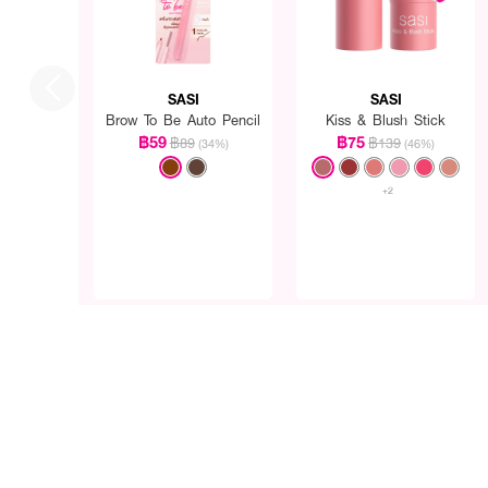
SASI
SASI
Brow To Be Auto Pencil
Kiss & Blush Stick
฿59
฿75
฿89
฿139
(34%)
(46%)
+2