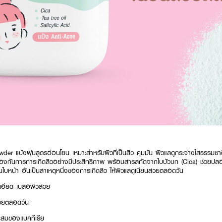
 แป้งฝุ่นสูตรอ่อนโยน เหมาะสำหรับผิวที่เป็นสิว คุมมัน ผิวแลดูกระจ่างใสธรรมชาติ
้องกันการการเกิดสิวอย่างมีประสิทธิภาพ พร้อมสารสกัดจากใบบัวบก (Cica) ช่วยปล
นใบหน้า อันเป็นสาเหตุหนึ่งของการเกิดสิว ให้ผิวแลดูเนียนสวยตลอดวัน
นละเอียด เบลอผิวสวย
สวยตลอดวัน
ะสมของแบคทีเรีย