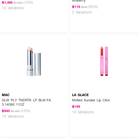
Mulberry
(10%)
฿1,485
฿1,650
(50%)
฿119
฿239
10 Variations
● ใช้ได้บ่อยเท่าที่ต้องการเพื่อเพิ่มความชุ่มชื้น
5 Variations
เคล็ดลับ: ทาซ้ำระหว่างวันเพื่อเติมความชุ่มชื้นและสีสัน พร้อมให้ริมฝีปากดูสุขภาพดี
ตลอดเวลา
MAC
LA GLACE
GLW PLY TNDRTK LP BLM-FA
Melted Sundae Lip Click
3.14GM/.11OZ
฿199
(10%)
฿945
฿1,050
10 Variations
10 Variations