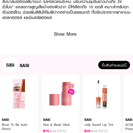
ลิปบาล์มเนื้อเจลลี่บางเบา ไม่เหนียวเหนอะหนะ มอบความชุ่มชื้นยาวนานถึง 24
ชั่วโมง* และลดการสูญเสียน้ำของผิวปาก มีให้เลือกถึง 10 เฉดสี เหมาะสำหรับทุก
อันเดอร์โทน ช่วยเพิ่มสีสันให้ริมฝีปากอย่างเป็นธรรมชาติ ทั้งยังปราศจากพาราเบน
แอลกอฮอล์ และมิเนอรัลออยล์
Show More
● ศศิ อะโฮลิค เจลลี่ ทินท์ บาล์ม
● ลิปบาล์มบำรุงพร้อมให้สีระเรื่อ
● เนื้อเจลลี่ฉ่ำวาว บางเบา ไม่เหนียวเหนอะหนะ
SASI
● บำรุงริมฝีปากด้วยสารสกัดจากธรรมชาติ 5 ชนิด
ซื้อสินค้าแบรนด์นี้
● เติมความชุ่มชื้นยาวนานถึง 24 ชั่วโมง
● ปราศจากพาราเบน แอลกอฮอล์ และมิเนอรัลออยล์
● มีให้เลือก 10 เฉดสี เหมาะกับทุกอันเดอร์โทน
● FDA Registration No.: 20-1-6700031117
● ปริมาณ: 8 g.
SASI
SASI
SASI
SASI
Brow To Be Auto
Kiss & Blush Stick
Jolly Sweet Lip Tint
ACNE
Pencil
Powd
(46%)
(62%)
฿75
฿49
สี
฿139
฿129