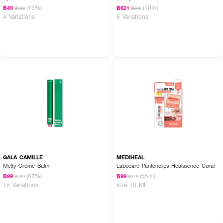
(75%)
(10%)
฿49
฿621
฿199
฿690
4 Variations
6 Variations
GALA CAMILLE
MEDIHEAL
Melty Creme Balm
Labocare Pantenolips Healssence Coral
(67%)
(55%)
฿99
฿99
฿299
฿219
12 Variations
size 10 ML