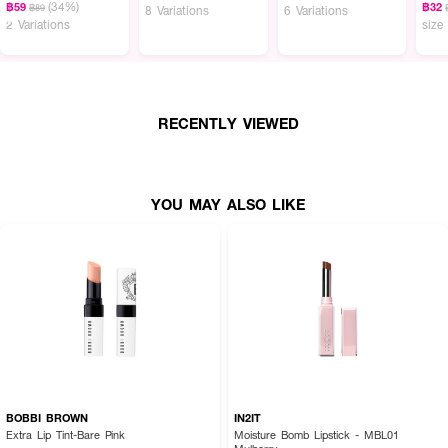
(34%)
฿59
฿32
฿89
8 Variations
6 Variations
2 Variations
size
● 01 Shopaholic
● 02 Partyholic
● 03 Laughaholic
RECENTLY VIEWED
● 04 Friendaholic
● 05 Coffeeholic
● 06 Chocoholic
YOU MAY ALSO LIKE
● 07 Sugarholic
● 08 Sweetaholic
● 09 Loveholic
● 10 Socialholic
How to Use:
● แตะเนื้อลิปบาล์มลงบนริมฝีปาก
BOBBI BROWN
IN2IT
Extra Lip Tint-Bare Pink
Moisture Bomb Lipstick - MBL01
● เกลี่ยให้เนียนเรียบ หรือเติมสีตามต้องการ