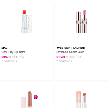
MAC
YVES SAINT LAURENT
Glow Play Lip Balm
Loveshine Candy Glow
(10%)
(10%)
฿945
฿1,620
฿1,050
฿1,800
2 Variations
7 Variations