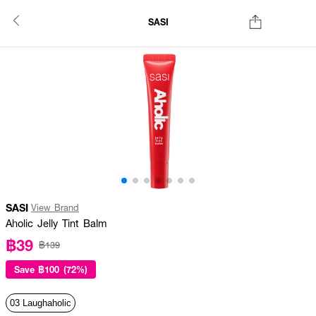
SASI
SASI
View Brand
Aholic Jelly Tint Balm
฿39
฿139
Save
฿100 (72%)
03 Laughaholic