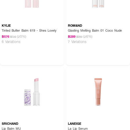
KYLIE
ROM&ND
Tinted Butter Balm 619 - Shes Lovely
Glasting Melting Balm 01 Coco Nude
(20%)
(26%)
฿576
฿289
฿720
฿390
6 Variations
7 Variations
SRICHAND
LANEIGE
Lip Balm MU
La Lip Serum