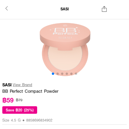
SASI
SASI
View Brand
BB Perfect Compact Powder
฿59
฿79
Save
฿20 (25%)
Size 4.5 G • 8858696834902