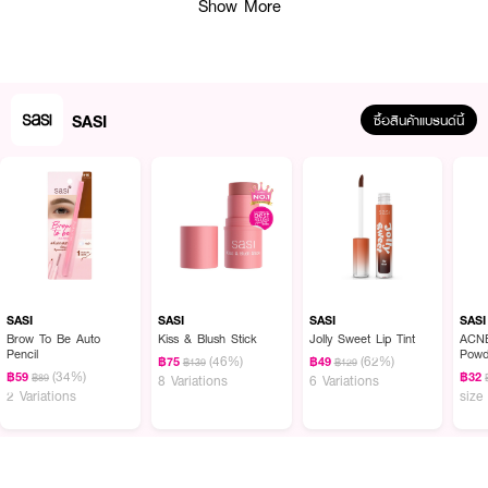
Show More
● เทคโนโลยี Ultra camouflage และ Soft-Focus Effect ช่วยเบลอรูขุมขนและริ้ว
รอยเล็ก
● ปกป้องผิวจากแสงแดดด้วย SPF 30 PA+++
● อุดมด้วย Vitamin E, Vitamin B3, และสารสกัดจากดอกแมกโนเลีย/คาโมไมล์
SASI
ซื้อสินค้าแบรนด์นี้
ช่วยบำรุงและปลอบประโลมผิว
● สูตรอ่อนโยน ปราศจากแอลกอฮอล์ น้ำหอม พาราเบน และมิเนอรัลออยล์
● ใช้ได้กับทุกโทนสีและทุกสภาพผิว
● FDA Registration no. 11-1-6800026301
● ปริมาณ - 4.5 กรัม
SASI
SASI
SASI
SASI
Brow To Be Auto
Kiss & Blush Stick
Jolly Sweet Lip Tint
ACNE
How To Use :
Pencil
Powd
(46%)
(62%)
฿75
฿49
฿139
฿129
(34%)
฿59
฿32
● ใช้พัฟแตะที่เนื้อผลิตภัณฑ์ แล้วทาเกลี่ยให้ทั่วใบหน้าและลำคอ
฿89
8 Variations
6 Variations
2 Variations
size
ผิวสวยเนียนเป๊ะ บางเบา คุมมัน...มั่นใจในทุกกิจกรรม! 🌟