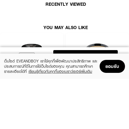
RECENTLY VIEWED
YOU MAY ALSO LIKE
ADD TO BAG
เว็บไซต์ EVEANDBOY เราใช้คุกกี้เพื่อพัฒนาประสิทธิภาพ และ
ยอมรับ
ประสบการณ์ที่ดีในการใช้เว็บไซต์ของคุณ คุณสามารถศึกษา
รายละเอียดได้ที่
เรียนรู้เกี่ยวกับคุกกี้ของเบราว์เซอร์เพิ่มเติม
Home
Home
Promotions
Promotions
Shopping Bag
Shopping Bag
Account
Account
MAYBELLINE
CHO
New York Fit Me Oil Control 109
Brightening Powder Anti-Aging Alta Light
Texture Vitamin E
(41%)
฿99
฿169
฿790
5 Variations
3 Variations