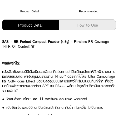
Product Detail
Recommended
Product Detail
How to Use
SASI - BB Perfect Compact Powder (4.5g) –
Flawless BB Coverage,
14HR Oil Control! 🌸
ผลลัพธ์ที่ได้:
แป้งอัดแข็งผสมบีบีเนื้อเนียนละเอียด ที่มอบการปกปิดเนียนเป๊ะแต่ให้สัมผัสบางเบาใน
เฉดสีธรรมชาติ พร้อมคุมมันยาวนาน 14 ชม.* ด้วยเทคโนโลยี Ultra Camouflage
และ Soft-Focus Effect ช่วยเบลอรูขุมขนและปรับผิวให้เรียบเนียนทันทีที่ทา ทั้งยัง
ปกป้องผิวจากแสงแดดด้วย SPF 30 PA+++ พร้อมบำรุงด้วยวิตามินและสารสกัด
จากดอกไม้
● ชื่อสินค้าภาษาไทย: ศศิ บีบี เพอร์เฟค คอมแพค พาวเดอร์
● แป้งอัดแข็งผสมบีบี ปกปิดเนียนเป๊ะ ติดทน กันน้ำ กันเหงื่อ ไม่เป็นคราบ
● ควบคุมความมันได้นานถึง 14 ชั่วโมง*