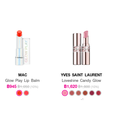
MAC
YVES SAINT LAURENT
Glow Play Lip Balm
Loveshine Candy Glow
฿945
฿1,620
฿1,050
฿1,800
(10%)
(10%)
+1