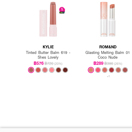
KYLIE
ROM&ND
Tinted Butter Balm 619 -
Glasting Melting Balm 01
Shes Lovely
Coco Nude
฿576
฿289
฿720
฿390
(20%)
(26%)
+1