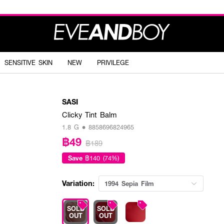
SENSITIVE SKIN
NEW
PRIVILEGE
SASI
Clicky Tint Balm
1.8 G • 8858696824965
฿49
฿189
Save
฿140 (74%)
Variation:
1994 Sepia Film
SOLD
SOLD
OUT
OUT