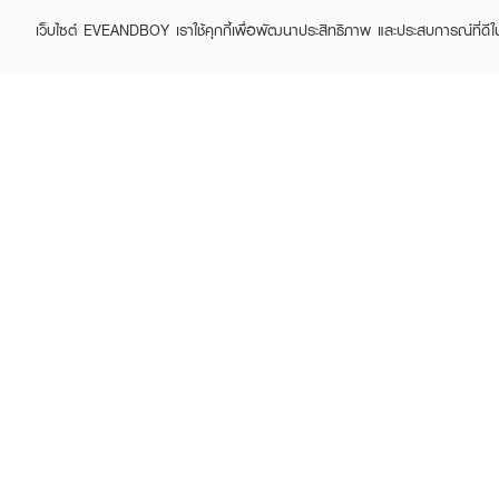
เว็บไซต์ EVEANDBOY เราใช้คุกกี้เพื่อพัฒนาประสิทธิภาพ และประสบการณ์ที่ดี
ABOUT EVEANDBOY
CUS
Brand story
Online
Privacy Policy
Find a
Terms and Conditions
Contac
Sell on EVEANDBOY
Whistleblowing