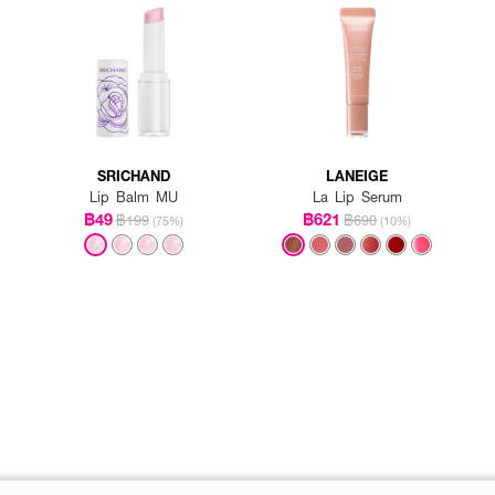
SRICHAND
LANEIGE
Lip Balm MU
La Lip Serum
฿49
฿621
฿199
฿690
(75%)
(10%)