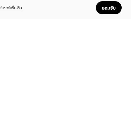
ยอมรับ
ว์เซอร์เพิ่มเติม
FOLLOW US
GET THE APP
Enjoyable, easy, and convenient