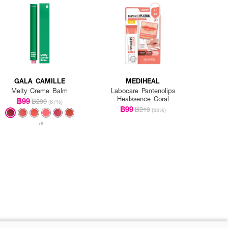
GALA CAMILLE
MEDIHEAL
Melty Creme Balm
Labocare Pantenolips
Healssence Coral
฿99
฿299
(67%)
฿99
฿219
(55%)
+6