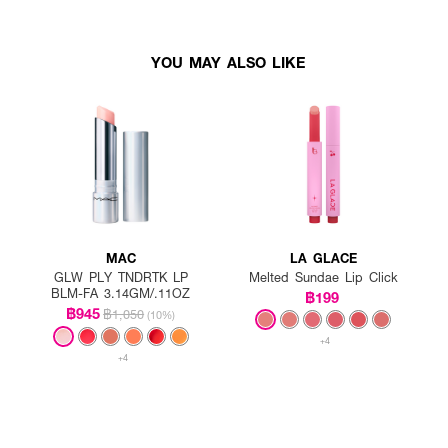
YOU MAY ALSO LIKE
MAC
LA GLACE
GLW PLY TNDRTK LP
Melted Sundae Lip Click
BLM-FA 3.14GM/.11OZ
฿199
฿945
฿1,050
(10%)
+4
+4