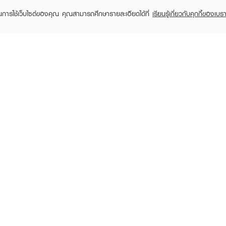
ในการใช้เว็บไซต์ของคุณ คุณสามารถศึกษารายละเอียดได้ที่
เรียนรู้เกี่ยวกับคุกกี้ของเบรา
TOMER CARE
EVEANDBOY MEMBER
 Shopping
Member registration
 store
t us