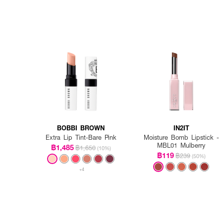
BOBBI BROWN
IN2IT
Extra Lip Tint-Bare Pink
Moisture Bomb Lipstick -
MBL01 Mulberry
฿1,485
฿1,650
(10%)
฿119
฿239
(50%)
+4