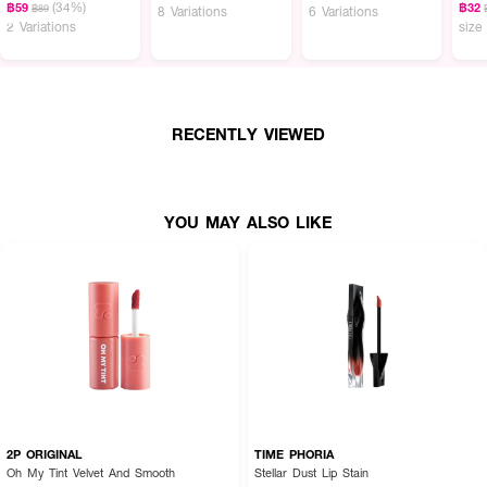
(34%)
฿59
฿32
฿89
8 Variations
6 Variations
· SASI - Jolly Sweet Lip Tint
2 Variations
size
· ลิปทินท์เนื้อจิ้มจุ่ม
· สีชัด ให้พิกเมนท์เด่นตั้งแต่ครั้งแรกที่ทา
· เนื้อบางเบา เกลี่ยง่าย ไม่เหนียวเหนอะหนะ
RECENTLY VIEWED
· ฟินิชแมตต์นวล ให้ลุคแมตต์แต่ไม่ทำให้ริมฝีปากแห้งมาก
· ตอบโจทย์การแต่งหน้าแบบลุคเกาหลีและลุค Everyday
YOU MAY ALSO LIKE
· พกพาสะดวก หัวแปรงช่วยควบคุมการทาอย่างแม่นยำ
· FDA Registration No.: 11-1-6400022457
· ปริมาณ: 3.3 g.
2P ORIGINAL
TIME PHORIA
Oh My Tint Velvet And Smooth
Stellar Dust Lip Stain