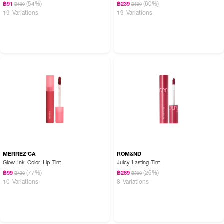
(54%)
(60%)
฿91
฿239
฿199
฿599
19 Variations
19 Variations
How to Use:
MERREZ'CA
ROM&ND
Glow Ink Color Lip Tint
Juicy Lasting Tint
· เขย่าหลอดเล็กน้อยก่อนใช้เพื่อกระจายเนื้อสี
(77%)
(26%)
฿99
฿289
฿430
฿390
10 Variations
8 Variations
· แตะเนื้อทินท์บนริมฝีปากโดยเริ่มจากกลางปากแล้วเกลี่ยออกด้านข้าง หรือแตะ
เฉพาะกลางปากแล้วเบลนด์เพื่อได้ลุคออมเบร (ลิปจุ๊บ)
· หากต้องการสีเข้มขึ้น ให้เพิ่มเลเยอร์ตามต้องการ