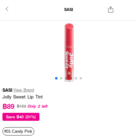
SASI
SASI
View Brand
Jolly Sweet Lip Tint
฿89
Only 2 left
฿129
Save
฿40 (31%)
#01 Candy Pink