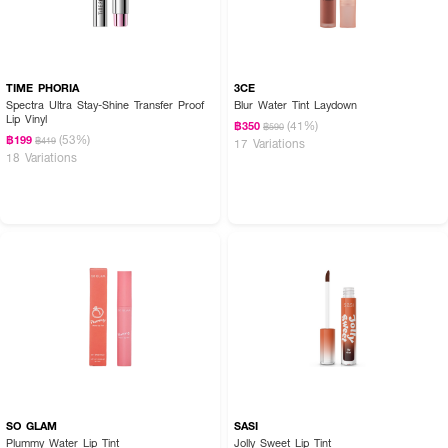
TIME PHORIA
3CE
Spectra Ultra Stay-Shine Transfer Proof
Blur Water Tint Laydown
Lip Vinyl
(41%)
฿350
฿590
(53%)
฿199
฿419
17 Variations
18 Variations
SO GLAM
SASI
Plummy Water Lip Tint
Jolly Sweet Lip Tint