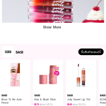
Show More
SASI
ซื้อสินค้าแบรนด์นี้
ผลลัพธ์ที่ได้:
SASI Jolly Sweet Lip Tint มอบสีสวยชัดทันทีที่ทา สร้างลุคสดใสตั้งแต่โทนชมพู
พีชไปจนถึงแดงตุ่นและนู้ด เนื้อทินท์เบาสบาย ไม่เหนียว เหมาะสำหรับการแตะทีละนิด
เพื่อควบคุมความเข้มของสี หรือทาเต็มริมฝีปากเพื่อสีเด่นชัดแบบปังในงานแต่งหน้า
SASI
SASI
SASI
SASI
เนื้อสีเกาะริมฝีปากดี ให้ฟินิชแมตต์นวลๆ ที่ยังคงความชุ่มชื้นเล็กน้อย ทำให้ได้ลุค
Brow To Be Auto
Kiss & Blush Stick
Jolly Sweet Lip Tint
ACNE
Pencil
Powd
ธรรมชาติแบบเกาหลีและลิปแมตต์ที่ดูไม่แห้ง ฉ่ำฟีลพส.เกาหลี
(46%)
(62%)
฿75
฿49
฿139
฿129