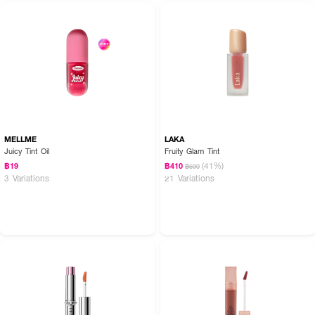
· สามารถใช้เป็นเบสสีแล้วทาทับด้วยลิปกลอสเพื่อความชุ่มชื้นเพิ่มขึ้น
ลิปทินท์ SASI - Jolly Sweet Lip Tint เนื้อบางเบา สีชัด เกลี่ยง่าย ได้ลุคเกาหลี
💋🌸
MELLME
LAKA
Juicy Tint Oil
Fruity Glam Tint
(41%)
฿19
฿410
฿690
3 Variations
21 Variations