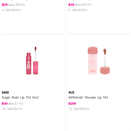
(90%)
(62%)
฿29
฿49
฿289
฿129
4 Variations
9 Variations
SASI
4U2
Sugar Rush Lip Tint Vol.2
Girlfriends' Mousse Lip Tint
(51%)
฿49
฿299
฿99
10 Variations
12 Variations