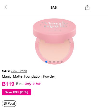
SASI
SASI
View Brand
Magic Matte Foundation Powder
฿119
Only 3 left
฿149
Save
฿30 (20%)
10 Pearl