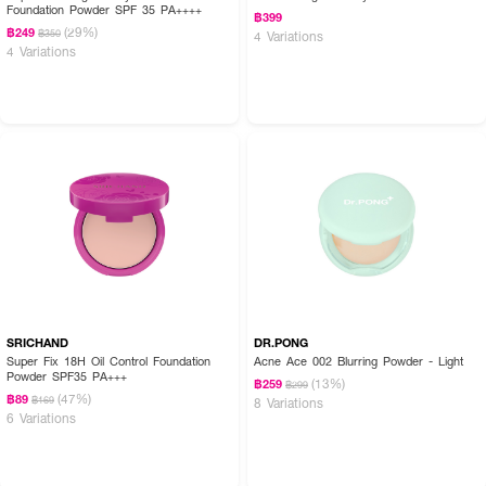
Foundation Powder SPF 35 PA++++
฿399
(29%)
฿249
฿350
4 Variations
4 Variations
SRICHAND
DR.PONG
Super Fix 18H Oil Control Foundation
Acne Ace 002 Blurring Powder - Light
Powder SPF35 PA+++
(13%)
฿259
฿299
(47%)
฿89
฿169
8 Variations
6 Variations