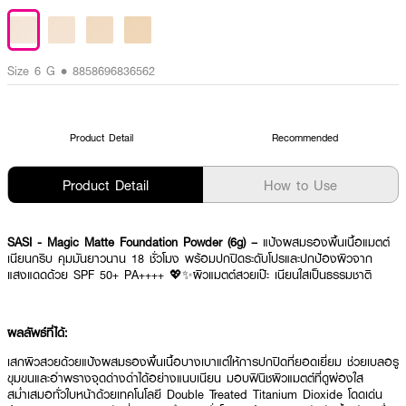
Size 6 G • 8858696836562
Product Detail
Recommended
Product Detail
How to Use
SASI - Magic Matte Foundation Powder (6g) –
แป้งผสมรองพื้นเนื้อแมตต์
เนียนกริบ คุมมันยาวนาน 18 ชั่วโมง พร้อมปกปิดระดับโปรและปกป้องผิวจาก
แสงแดดด้วย SPF 50+ PA++++ 💖✨ผิวแมตต์สวยเป๊ะ เนียนใสเป็นธรรมชาติ
ผลลัพธ์ที่ได้:
เสกผิวสวยด้วยแป้งผสมรองพื้นเนื้อบางเบาแต่ให้การปกปิดที่ยอดเยี่ยม ช่วยเบลอรู
ขุมขนและอำพรางจุดด่างดำได้อย่างแนบเนียน มอบฟินิชผิวแมตต์ที่ดูผ่องใส
สม่ำเสมอทั่วใบหน้าด้วยเทคโนโลยี Double Treated Titanium Dioxide โดดเด่น