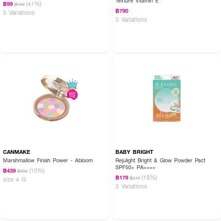
Texture Vitamin E
(41%)
฿99
฿169
฿790
5 Variations
3 Variations
FAQ:
● แป้งจะดูหนาเกินไปไหม? ไม่หนาเลย เนื่องจากเนื้อแป้งมีความละเอียดบางเบาและใช้
เทคโนโลยีที่ช่วยให้เนื้อแป้งแนบสนิทไปกับผิว จึงให้ลุคที่เป็นธรรมชาติแต่ปกปิดได้ดี
● คนผิวแห้งใช้แล้วจะตกร่องไหม? ด้วยส่วนผสมของ Hyaluronic Acid 8 ชนิดที่
ช่วยกักเก็บความชุ่มชื้น แป้งรุ่นนี้จึงช่วยให้ผิวดูอิ่มน้ำและลดโอกาสการตกร่องหรือ
เป็นขุยได้ดีกว่าแป้งแมตต์ทั่วไป
เนรมิตผิวเนียนสวย คุมมันเป๊ะ พร้อมสู้แดดและมลภาวะได้ทุกวัน 🧸💖 ผิวผ่องเด้ง
แมตต์เนียน มั่นใจทุกองศา
CANMAKE
BABY BRIGHT
Marshmallow Finish Power - Abloom
Rejulight Bright & Glow Powder Pact
SPF50+ PA++++
(10%)
฿439
฿490
(18%)
฿179
฿219
size 4 G
3 Variations