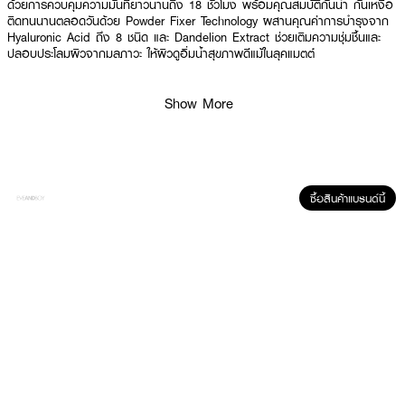
ด้วยการควบคุมความมันที่ยาวนานถึง 18 ชั่วโมง พร้อมคุณสมบัติกันน้ำ กันเหงื่อ
ติดทนนานตลอดวันด้วย Powder Fixer Technology ผสานคุณค่าการบำรุงจาก
Hyaluronic Acid ถึง 8 ชนิด และ Dandelion Extract ช่วยเติมความชุ่มชื้นและ
ปลอบประโลมผิวจากมลภาวะ ให้ผิวดูอิ่มน้ำสุขภาพดีแม้ในลุคแมตต์
Show More
● ศศิ เมจิก แมท ฟาวน์เดชั่น พาวเดอร์
● 18H Oil Control คุมมันยาวนาน มั่นใจได้ตลอดวัน
● High Coverage ปกปิดเนียนกริบ เบลอรูขุมขนและจุดด่างดำได้ดีเยี่ยม
● SPF 50+ PA++++ ปกป้องผิวจากรังสี UVA และ UVB ขั้นสุด
ซื้อสินค้าแบรนด์นี้
● Powder Fixer Technology เนื้อแป้งเกลี่ยง่าย แนบสนิทไปกับผิว ไม่เป็นคราบ
● 8X Hyaluronic Acid & Vitamin E เติมความชุ่มชื้นและบำรุงผิวให้ดูสุขภาพดี
● Waterproof & Sweatproof กันน้ำ กันเหงื่อ ติดทนไม่หลุดระหว่างวัน
● 5-Free ปราศจากพาราเบน, แอลกอฮอล์, น้ำหอม, SLS และ MIT
● เหมาะสำหรับทุกสภาพผิว ตั้งแต่ผิวแห้งจนถึงผิวมันมาก
● FDA Registration no. 11-1-6800036365