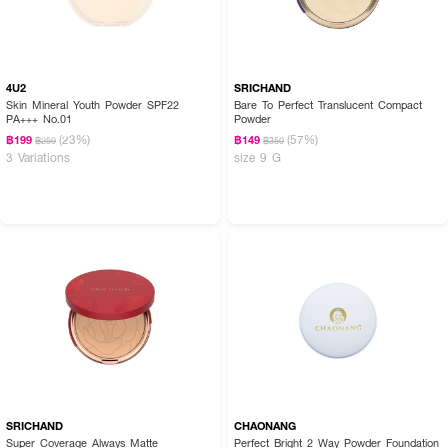
4U2
SRICHAND
Skin Mineral Youth Powder SPF22
Bare To Perfect Translucent Compact
PA+++ No.01
Powder
(23%)
(57%)
฿199
฿149
฿259
฿350
3 Variations
size 9 G
SRICHAND
CHAONANG
Super Coverage Always Matte
Perfect Bright 2 Way Powder Foundation