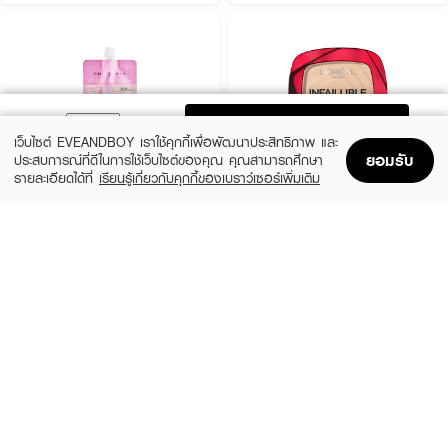
ADD TO BAG
เว็บไซต์ EVEANDBOY เราใช้คุกกี้เพื่อพัฒนาประสิทธิภาพ และ
ยอมรับ
ประสบการณ์ที่ดีในการใช้เว็บไซต์ของคุณ คุณสามารถศึกษา
รายละเอียดได้ที่
เรียนรู้เกี่ยวกับคุกกี้ของเบราว์เซอร์เพิ่มเติม
Home
Home
Promotions
Promotions
Shopping Bag
Shopping Bag
Account
Account
CUTE PRESS
L'OREAL
1-2 Mini Beautiful Airy Matte Foundation
Infaillible 24H Fresh Wear Foundation In
A Powder
฿79
(9%)
฿499
฿549
3 Variations
6 Variations