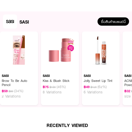
· เนื้อบางเบา เกลี่ยง่าย ช่วยเพิ่มความเปล่งประกาย
· ผสมผสานการบำรุงด้วยน้ำแร่ธรรมชาติจากฟูจิ ประเทศญี่ปุ่น ที่อุดมด้วยแร่ธาตุ
หลากหลายชนิด
SASI
ซื้อสินค้าแบรนด์นี้
·พร้อมช่วยกักเก็บน้ำและเติมเต็มความชุ่มชื้นให้แก่ผิว
· ช่วยปรับสีผิวให้สม่ำเสมอแลดูฉ่ำวาว
· ติดทน กันน้ำ กันเหงื่อ
· สี 01 Star Dust (โทนขาวอมชมพู)
SASI
SASI
SASI
SASI
How to Use :
Brow To Be Auto
Kiss & Blush Stick
Jolly Sweet Lip Tint
ACNE
Pencil
Powd
บีบลิควิด ไฮไลท์เตอร์ตามปริมาณที่จะใช้ แต้มลิควิด ไฮไลท์เตอร์ลงบนผิวหน้าตาม
(46%)
(62%)
฿75
฿49
฿139
฿129
(34%)
฿59
฿32
จุดที่ต้องการ เกลี่ยให้เรียบเนียน ควรจัดเก็บในที่สภาพอากาศเย็น, แห้ง, เก็บให้พ้น
฿89
8 Variations
6 Variations
2 Variations
size
แสง และปิดฝาให้สนิทหลังใช้ทันที
RECENTLY VIEWED