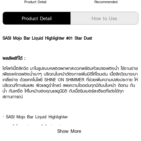
Product Detail
Recommended
Product Detail
How to Use
SASI Mojo Bar Liquid Highlighter #01 Star Dust
ผลลัพธ์ที่ได้ :
ไฮไลท์เนื้อลิควิด มาในรูปแบบหลอดพกพาสะดวกพร้อมหัวแปรงฟองน้ำ ใช้งานง่าย
เพียงแค่กดฟองน้ำเบาๆ บริเวณใบหน้าต้องการเพิ่มมิติให้โดนเด่น เนื้อลิควิดบางเบา
เกลี่ยง่าย ด้วยเทคโนโลยี SHINE ON SHIMMER ที่ช่วยเพิ่มความเปล่งประกาย ให้
บริเวณที่ทาเล่นแสง ผิวแลดูฉ่ำโกลว์ เผยความโดดเด่นทุกมิติบนใบหน้า ติดทน กัน
น้ำ กันเหงื่อ ให้ใบหน้าของคุณแลดูมีมิติ กับเนื้อชิมเมอร์ละเอียดที่แต่งได้ทุก
สถานการณ์
· SASI Mojo Bar Liquid Highlighter
· ศศิ โมโจ บาร์ ลิควิด ไฮไลท์เตอร์
Show More
· ไฮไลท์เนื้อลิควิด มาในรูปแบบหลอดพกพาสะดวกพร้อมหัวแปรงฟองน้ำ