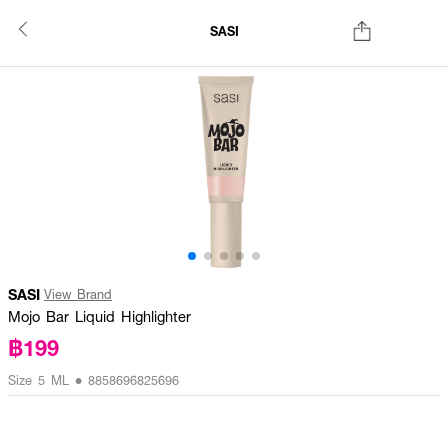
SASI
SASI
View Brand
Mojo Bar Liquid Highlighter
฿199
Size 5 ML • 8858696825696