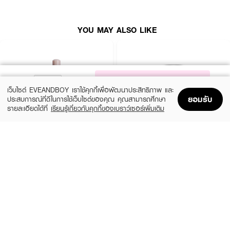
YOU MAY ALSO LIKE
NOTIFY ME
เว็บไซต์ EVEANDBOY เราใช้คุกกี้เพื่อพัฒนาประสิทธิภาพ และ
ยอมรับ
ประสบการณ์ที่ดีในการใช้เว็บไซต์ของคุณ คุณสามารถศึกษา
รายละเอียดได้ที่
เรียนรู้เกี่ยวกับคุกกี้ของเบราว์เซอร์เพิ่มเติม
Home
Home
Promotions
Promotions
Shopping Bag
Shopping Bag
Account
Account
HINCE
MAC
True Dimension Radiance Balm
Mineralize Skinfinish Natural
(31%)
(10%)
฿646
฿2,160
฿941
฿2,400
6 Variations
7 Variations