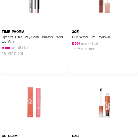
TIME PHORIA
3CE
Spectra Ultra Stay-Shine Transfer Proof
Blur Water Tint Laydown
Lip Vinyl
(41%)
฿350
฿590
(53%)
฿199
฿419
17 Variations
18 Variations
SO GLAM
SASI