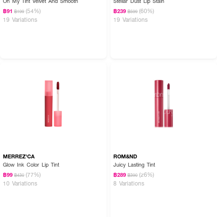
Oh My Tint Velvet And Smooth
Stellar Dust Lip Stain
(54%)
(60%)
฿91
฿239
฿199
฿599
19 Variations
19 Variations
How To Use :
แตะเนื้อผลิตภัณฑ์ลงบนปาก พร้อมเกลี่ย หรือเติมเนื้อผลิตภัณฑ์ให้ได้สีที่ต้องการ
MERREZ'CA
ROM&ND
Glow Ink Color Lip Tint
Juicy Lasting Tint
(77%)
(26%)
฿99
฿289
฿430
฿390
10 Variations
8 Variations