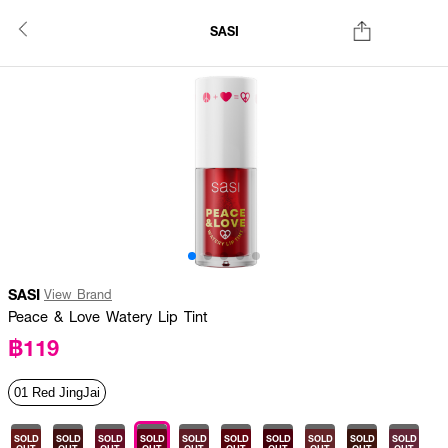
SASI
SASI
View Brand
Peace & Love Watery Lip Tint
฿119
01 Red JingJai
SOLD
SOLD
SOLD
SOLD
SOLD
SOLD
SOLD
SOLD
SOLD
SOLD