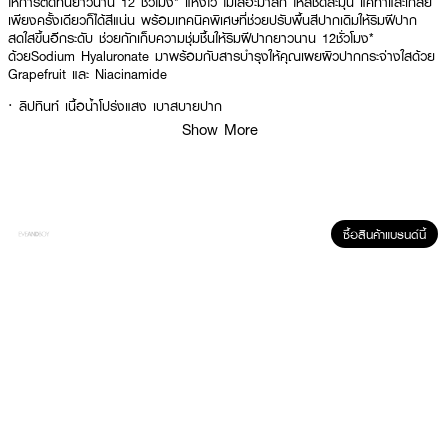
ให้การติดทนยาวนาน 12 ชั่วโมง* แห้งไว ไม่เลอะมาส์ก ให้สีชัดละมุน แค่ทาและเกลี่ย
เพียงครั้งเดียวก็ได้สีแน่น พร้อมเทคนิคพิเศษที่ช่วยปรับพื้นสีปากเดิมให้ริมฝีปาก
สดใสขึ้นอีกระดับ ช่วยกักเก็บความชุ่มชื้นให้ริมฝีปากยาวนาน 12ชั่วโมง*
ด้วยSodium Hyaluronate มาพร้อมกับสารบำรุงให้คุณเผยผิวปากกระจ่างใสด้วย
Grapefruit และ Niacinamide
· ลิปทินท์ เนื้อน้ำโปร่งแสง เบาสบายปาก
Show More
· ติดทนยาวนาน 12 ชั่วโมง
· แห้งไว ไม่เลอะมาส์ก ให้สีชัดละมุน
มี 12 เฉดสีให้เลือก
ซื้อสินค้าแบรนด์นี้
โทนสีแดง01 Red JingJai (เรด จริงใจ) – แดง ออริจินอล
02 Joy Red (จอย เรด)– แดงอมชมพูกลีบบัว แดงระเรื่อ
03 JiwJeed Red (จิ๋วจี๊ด เรด)- แดงสดใส
04 HayHa Red (เฮฮา เรด) – แดงก่ำ
โทนส้ม