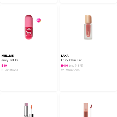
MELLME
LAKA
Juicy Tint Oil
Fruity Glam Tint
(41%)
฿19
฿410
฿690
3 Variations
21 Variations