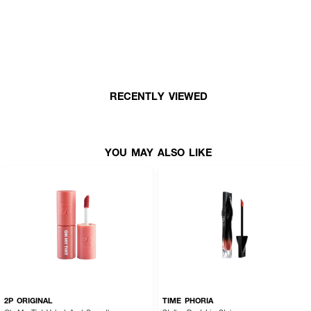
05 Peach Der (พีชเด้อ)– ส้มพีช
06 Som Zap (ส้มแซ่บ)– ส้มอิฐ
โทนน้ำตาล
RECENTLY VIEWED
07 Namtarn Za (น้ำตาลซ่า)– น้ำตาลอิฐอมส้ม
08 Pi Brown Ni (พี่บราวนิ)– น้ำตาลอมแดง
โทนชมพู
YOU MAY ALSO LIKE
09 Pink Ploy (พิงค์ พลอย)– ชมพูลิ้นกระต่าย
10 OoHoo Pink (อู้หู พิงค์) – ชมพูอมพีช
11 Chompoo Kae (ชมพู เก๋)– ชมพูบาร์บี้
12 Muang MuanJai (ม่วงม่วนใจ๋)– ม่วงอมชมพู
ปราศจากพาราเบน, ปราศจากแอลกอฮอล์, ปราศจากมิเนอรัลออยล์
*ขึ้นอยู่กับไลฟ์สไตล์และสภาพผิวของแต่ละบุคคล
2P ORIGINAL
TIME PHORIA