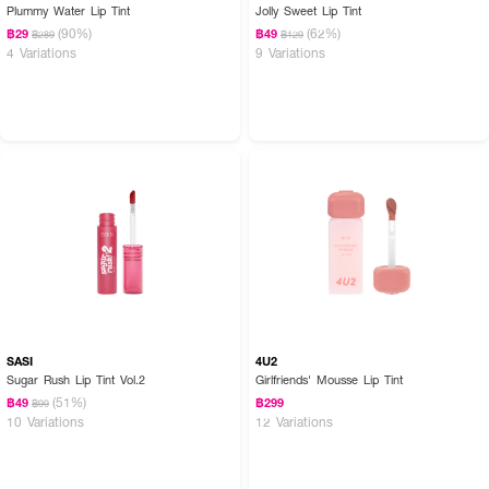
Plummy Water Lip Tint
Jolly Sweet Lip Tint
(90%)
(62%)
฿29
฿49
฿289
฿129
4 Variations
9 Variations
SASI
4U2
Sugar Rush Lip Tint Vol.2
Girlfriends' Mousse Lip Tint
(51%)
฿49
฿299
฿99
10 Variations
12 Variations