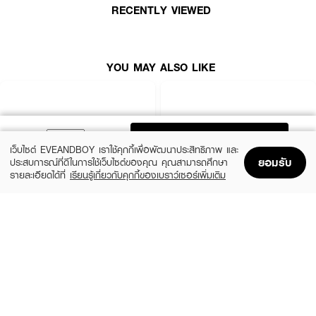
RECENTLY VIEWED
● ช่วยคงความชุ่มชื่นให้ผิวสวยอย่างเป็นธรรมชาติ
● ใช้ได้กับทุกสภาพผิว
● ขนาดความสูง : 9.5 ซม.
YOU MAY ALSO LIKE
How To Use :
เท Sasi Super Oil Control Powder ลงบนฝ่ามือ ทาทั่วใบหน้าและลำคอ หรือ
ADD TO BAG
บริเวณที่ต้องการ หลังการล้างหน้า ทาครีมบำรุง ครีมกันแดดหรืออื่นๆ เช่น บีบี
เว็บไซต์ EVEANDBOY เราใช้คุกกี้เพื่อพัฒนาประสิทธิภาพ และ
ครีม ซีซีครีม โดยสามารถทาได้บ่อยครั้งตามต้องการ
ยอมรับ
ประสบการณ์ที่ดีในการใช้เว็บไซต์ของคุณ คุณสามารถศึกษา
รายละเอียดได้ที่
เรียนรู้เกี่ยวกับคุกกี้ของเบราว์เซอร์เพิ่มเติม
Home
Home
Promotions
Promotions
Shopping Bag
Shopping Bag
Account
Account
SRICHAND
REVLON
Bare To Perfect Translucent Powder
Touch & Glow Extra Moisturizing Face
Powder
(44%)
฿179
฿320
(50%)
฿210
฿420
size 10 G
4 Variations