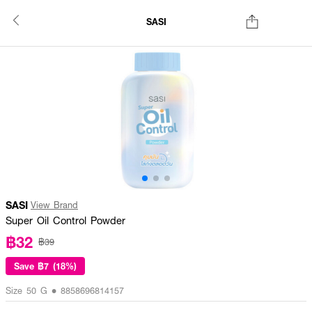
SASI
SASI
View Brand
Super Oil Control Powder
฿32
฿39
Save
฿7 (18%)
Size 50 G • 8858696814157