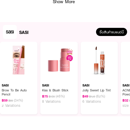
Show More
SASI
ซื้อสินค้าแบรนด์นี้
ผลลัพธ์ที่ได้ :
Sasi Super Oil Control Powder แป้งฝุ่นเนื้อเนียนละเอียด สูตรควบคุมความมัน
พิเศษ เติมความมั่นใจให้ผิวแลดูกระจ่างใส ไม่หมองคล้ำ ด้วยแป้งเนื้อสัมผัสเนียนนุ่ม
SASI
SASI
SASI
SASI
บางเบา เกลี่ยง่าย พร้อมควบคุมความมันยาวนาน 12 ชั่วโมง มาพร้อมกับ
Brow To Be Auto
Kiss & Blush Stick
Jolly Sweet Lip Tint
ACNE
เทคโนโลยี Selective Oil Absorption ดูดซับความมันส่วนเกินบนใบหน้า ช่วยคง
Pencil
Powd
(46%)
(62%)
฿75
฿49
฿139
฿129
ความชุ่มชื่นให้ผิวสวยอย่างเป็นธรรมชาติ
(34%)
฿59
฿32
฿89
8 Variations
6 Variations
2 Variations
size
● แป้งฝุ่นเนื้อเนียนละเอียด สูตรควบคุมความมันพิเศษ
● บางเบา เกลี่ยง่าย ควบคุมความมันยาวนาน 12 ชั่วโมง
● มี Selective Oil Absorption ดูดซับความมันส่วนเกินบนใบหน้า