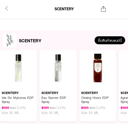
SCENTERY
SCENTERY
ซื้อสินค้าแบรนด์นี้
SCENTERY
SCENTERY
SCENTERY
SCE
Isla De Mykonos EDP
Eau Sacree EDP
Closing Hours EDP
Agra
Spray
Spray
Spray
Spra
(12%)
(12%)
(12%)
฿869
฿869
฿869
฿86
฿990
฿990
฿990
size 35 ML
size 35 ML
size 35 ML
size