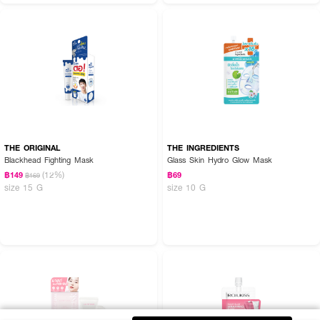
THE ORIGINAL
THE INGREDIENTS
Blackhead Fighting Mask
Glass Skin Hydro Glow Mask
(12%)
฿149
฿69
฿169
size 15 G
size 10 G