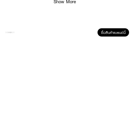
Show More
ซื้อสินค้าแบรนด์นี้
ผลลัพธ์ที่ได้ :
มาสก์บำรุงผิวหน้า SCENTIO Milk Plus Whitening Q10 Facial Mask เนื้อ
เนียนนุ่มอุดมด้วยสารสกัดจากน้ำนมบริสุทธิ์ ช่วยบำรุงผิวหน้าให้กระจ่างใส เพิ่ม
ความชุ่มชื่นให้ผิวกลับเนียนนุ่ม สุขภาพดี
● เนื้อเนียนนุ่มอุดมด้วยสารสกัดจากน้ำนมบริสุทธิ์
● และมีโคเอนไซม์ คิวเทน ซึ่งช่วยบำรุงผิวหน้าให้กระจ่างใสและยังมี
คุณสมบัติเป็น Antioxidant ช่วยดูแลผิวจากริ้วรอยก่อนวัย