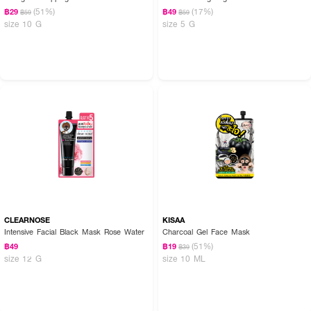
(51%)
(17%)
฿29
฿49
฿59
฿59
size 10 G
size 5 G
CLEARNOSE
KISAA
Intensive Facial Black Mask Rose Water
Charcoal Gel Face Mask
(51%)
฿49
฿19
฿39
size 12 G
size 10 ML