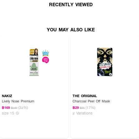
RECENTLY VIEWED
● พร้อมด้วยวิตามินบี 3 เพิ่มพลังให้ผิวสดใสเปล่งปลั่งมีชีวิตชีวา, วิชฮาเซล
ดูแลผิวจากสิวและการระคายเคือง เพิ่มความชุ่มชื่นให้ผิวกลับเนียนนุ่ม สุขภาพดี
● ขนาดสินค้า (กว้างxสูง) : 7.5 x 6.5 ซม.
YOU MAY ALSO LIKE
How to Use :
มาส์ก SCENTIO Milk Plus Whitening Q10 Facial Mask ให้ทั่วใบหน้า เว้น
บริเวณรอบดวงตาและริมฝีปากทิ้งไว้ 15 นาที แล้วล้างออกด้วยน้ำสะอาด ใช้ได้
บ่อยตามต้องการ
คำเตือน: หากใช้แล้วมีความผิดปกติใดๆ เกิดขึ้นต้องหยุดใช้และปรึกษาแพทย์หรือ
เภสัชกร
NAKIZ
THE ORIGINAL
Lively Nose Premium
Charcoal Peel Off Mask
(32%)
(17%)
฿169
฿29
฿249
฿35
size 15 G
2 Variations