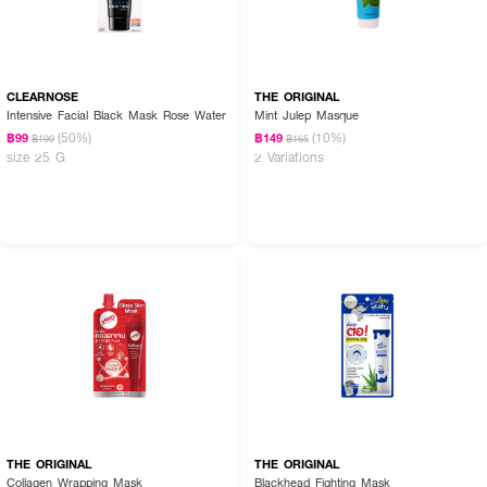
CLEARNOSE
THE ORIGINAL
Intensive Facial Black Mask Rose Water
Mint Julep Masque
(50%)
(10%)
฿99
฿149
฿199
฿165
size 25 G
2 Variations
THE ORIGINAL
THE ORIGINAL
Collagen Wrapping Mask
Blackhead Fighting Mask