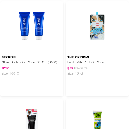
SEKKISEI
THE ORIGINAL
Clear Brightening Mask 80x2g, (B1G1)
Fresh Milk Peel Off Mask
(20%)
฿780
฿39
฿49
size 160 G
size 10 G