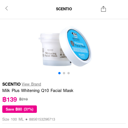
SCENTIO
SCENTIO
View Brand
Milk Plus Whitening Q10 Facial Mask
฿139
฿219
Save
฿80 (37%)
Size 100 ML • 8856153296713