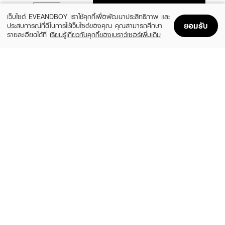
ADD TO BAG
เว็บไซต์ EVEANDBOY เราใช้คุกกี้เพื่อพัฒนาประสิทธิภาพ และ
ยอมรับ
ประสบการณ์ที่ดีในการใช้เว็บไซต์ของคุณ คุณสามารถศึกษา
รายละเอียดได้ที่
เรียนรู้เกี่ยวกับคุกกี้ของเบราว์เซอร์เพิ่มเติม
Home
Home
Promotions
Promotions
Shopping Bag
Shopping Bag
Account
Account
CATHY DOLL
ROJUKISS
Glow Glass Skin Peel-Off Mask
Niacin Glow Wrapping Mask
(40%)
฿299
฿99
฿499
size 50 ML
size 10 ML
ROJUKISS
THE ORIGINAL