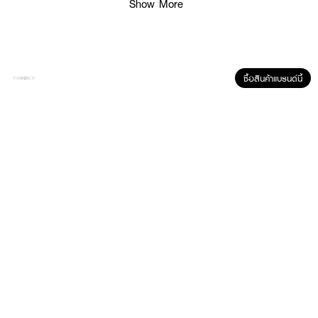
Show More
● ขนาด 450 ml.
How to Use :
ลูบไล้หรือตบน้ำตบวิตซี SCENTIO Vitamin C After Bath Body Essence ให้ทั่ว
ผิวกายหลังอาบน้ำหรือบ่อยครั้งตามต้องการ
ซื้อสินค้าแบรนด์นี้