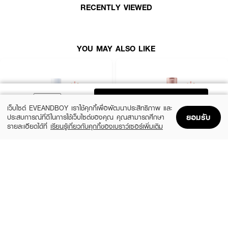
RECENTLY VIEWED
YOU MAY ALSO LIKE
ADD TO BAG
เว็บไซต์ EVEANDBOY เราใช้คุกกี้เพื่อพัฒนาประสิทธิภาพ และ
ยอมรับ
ประสบการณ์ที่ดีในการใช้เว็บไซต์ของคุณ คุณสามารถศึกษา
รายละเอียดได้ที่
เรียนรู้เกี่ยวกับคุกกี้ของเบราว์เซอร์เพิ่มเติม
Home
Home
Promotions
Promotions
Shopping Bag
Shopping Bag
Account
Account
CERAVE
EUCERIN
Daily Moisturizing Lotion
Spotless Brightening Skin Tone Perfecting
Body Lotion
฿290
(10%)
฿531
฿590
size 88 ML
size 250 ML