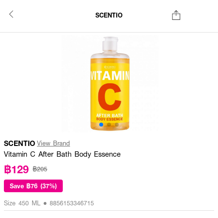
SCENTIO
SCENTIO
View Brand
Vitamin C After Bath Body Essence
฿129
฿205
Save
฿76 (37%)
Size 450 ML • 8856153346715