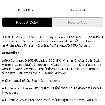
Product Detail
Recommended
Product Detail
How to Use
SCENTIO Vitamin C After Bath Body Essence ขนาด 450 ml. เอสเซนส์เข้ม
ข้นบำรุงผิวกาย อุดมด้วยเทคโนโลยีวิตามินซีขนาดนาโน ช่วยฟื้นบำรุงให้ผิวดู
กระจ่างใส เปล่งปลั่ง สุขภาพดี พร้อมเก็บกักความชุ่มชื้นให้ผิวได้ยาวนาน
ผลลัพธ์ที่ได้ :
พร้อมเติมความชุ่มชื้นให้ผิวอิ่มน้ำด้วย SCENTIO Vitamin C After Bath Body
Essence เอสเซนส์เข้มข้นบำรุงผิวกาย หรือเรียกอีกอย่างว่า "น้ำตบตัววิตซี" มา
พร้อมกับ Nano Vitamin C เทคโนโลยีวิตามินซีขนาดนาโน จากประเทศเยอรมันนี
ซึมลึกสู่ผิว ช่วยให้ผิวกระจ่างใส
เปล่งปลั่ง สุขภาพดี
● เนื้อเอสเซนส์ เข้มข้น ซึบซาบเร็ว
ไม่เหนอะหนะ
● มี Hyaluron Complex ช่วยเติมความชุ่มชื้อให้ผิวอิ่มน้ำ และสร้างเกราะป้องกัน
ให้ผิวแข็งแรง
● มี Double Moisturizer Lock ช่วยป้องกันการสูญเสียน้ำของผิว พร้อมล็อค
ความชุ่มชื่นอย่างยาวนาน