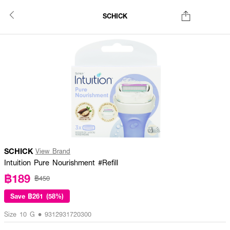
SCHICK
SCHICK
View Brand
Intuition Pure Nourishment #Refill
฿189
฿450
Save
฿261 (58%)
Size 10 G • 9312931720300