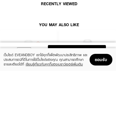
RECENTLY VIEWED
YOU MAY ALSO LIKE
ADD TO BAG
เว็บไซต์ EVEANDBOY เราใช้คุกกี้เพื่อพัฒนาประสิทธิภาพ และ
ยอมรับ
ประสบการณ์ที่ดีในการใช้เว็บไซต์ของคุณ คุณสามารถศึกษา
รายละเอียดได้ที่
เรียนรู้เกี่ยวกับคุกกี้ของเบราว์เซอร์เพิ่มเติม
Home
Home
Promotions
Promotions
Shopping Bag
Shopping Bag
Account
Account
SCHICK
SCHICK
Intuition Sensitive Care Organic Aloe
Intuition Pure Nourishment
(58%)
(58%)
฿189
฿189
฿450
฿450
size 10 G
size 10 G