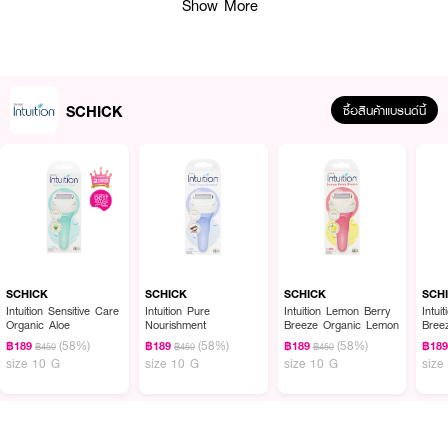
Show More
SCHICK
ซื้อสินค้าแบรนด์นี้
ผลลัพธ์ที่ได้ :
มีดโกน
SCHICK Intuition Sensitive Care Organic Aloe
มาพร้อมใบมีด 4
ระดับ ช่วยปกป้องผิวและกำจัดขนได้อย่างเรียบเนียนเกลี้ยงเกลา
SCHICK
SCHICK
SCHICK
SCH
Intuition Sensitive Care
Intuition Pure
Intuition Lemon Berry
Intui
• สามารถโกนขนได้จนถึงจุดที่แนบชิดติดผิวหนัง โดยไม่บาดผิว และไม่ก่อให้เกิดการ
Organic Aloe
Nourishment
Breeze Organic Lemon
Bree
#Refil
ระคายเคืองต่อผิว แม้ใช้ในบริเวณที่ผิวบอบบาง
(58%)
(58%)
(58%)
฿189
฿189
฿189
฿18
฿450
฿450
฿450
size 10 G
size 10 G
size 10 G
size
• พร้อมสบู่ในตัว มีส่วนผสมที่อ่อนโยนจาก aloe vera และ vitamin E สำหรับผิว
บอบบางและคงสมดุลความชุมชื้น
• ขนาด 10 g.