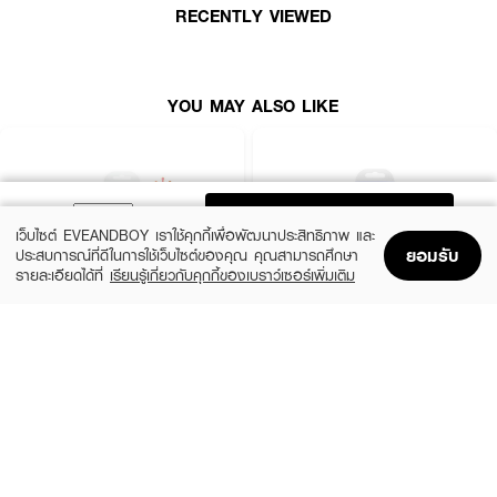
RECENTLY VIEWED
YOU MAY ALSO LIKE
ADD TO BAG
เว็บไซต์ EVEANDBOY เราใช้คุกกี้เพื่อพัฒนาประสิทธิภาพ และ
ยอมรับ
ประสบการณ์ที่ดีในการใช้เว็บไซต์ของคุณ คุณสามารถศึกษา
รายละเอียดได้ที่
เรียนรู้เกี่ยวกับคุกกี้ของเบราว์เซอร์เพิ่มเติม
Home
Home
Promotions
Promotions
Shopping Bag
Shopping Bag
Account
Account
SCHICK
SCHICK
Intuition Sensitive Care Organic Aloe
Intuition Pure Nourishment
(58%)
(58%)
฿189
฿189
฿450
฿450
size 10 G
size 10 G