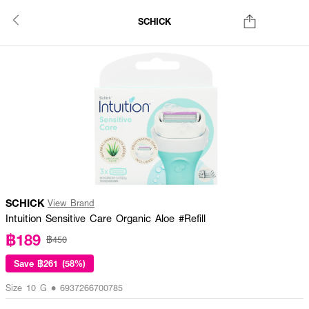
SCHICK
SCHICK
View Brand
Intuition Sensitive Care Organic Aloe #Refill
฿189
฿450
Save
฿261 (58%)
Size 10 G • 6937266700785