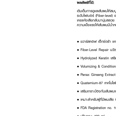
ผลลัพธ์ที่ได้:
เติมเต็มการดูแลเส้นผมให้ส
ระดับไฟเบอร์ (Fiber-level) 
เคยแห้งเสียกลับมานุ่มสลวย
ความแข็งแรงให้เส้นผมมีน้ำ
● ชวาร์สคอฟ เอ็กซ์ตร้า แค
● Fiber-Level Repair นวั
● Hydrolyzed Keratin เสริมส
● Volumizing & Conditioni
● Panax Ginseng Extract 
● Quaternium-87 เทคโนโลยีช
● เสริมเกราะป้องกันเส้นผมเ
● เหมาะสำหรับผู้ที่มีผมเส
● FDA Registration no. 