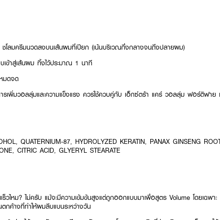
ชโลมครีมนวดลงบนเส้นผมที่เปียก (เน้นบริเวณกึ่งกลางจนถึงปลายผม)
บเข้าสู่เส้นผม ทิ้งไว้ประมาณ 1 นาที
นหมดจด
การเพิ่มวอลลุ่มและความแข็งแรง ควรใช้ควบคู่กับ เอ็กซ์ตร้า แคร์ วอลลุ่ม ฟอร์ติฟาย
OHOL, QUATERNIUM-87, HYDROLYZED KERATIN, PANAX GINSENG ROOT
CONE, CITRIC ACID, GLYERYL STEARATE
นเร็วไหม? ไม่ครับ แม้จะมีความเข้มข้นสูงแต่ถูกออกแบบมาเพื่อสูตร Volume โดยเฉพาะ จ
ันตกค้างที่ทำให้ผมลีบแบนระหว่างวัน