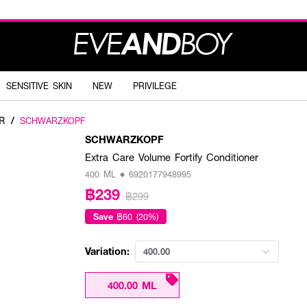
SENSITIVE SKIN
NEW
PRIVILEGE
R
/
SCHWARZKOPF
SCHWARZKOPF
Extra Care Volume Fortify Conditioner
400 ML • 6920177948995
฿239
฿299
Save
฿60 (20%)
Variation:
400.00
400.00 ML