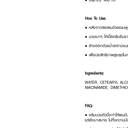
● ปริมาณ: 400 ml
How To Use:
● หลังจากสระผมด้วยแชมพู 
● นวดเบาๆ ให้เนื้อครีมซึมซา
● ล้างออกด้วยน้ำสะอาดจ
● เพื่อประสิทธิภาพสูงสุดใน
Ingredients:
WATER, CETEARYL ALC
NIACINAMIDE, DIMETHI
FAQ:
● ครีมนวดตัวนี้จะทำให้ผมมั
แต่ยังเบาสบาย ไม่ทิ้งความม