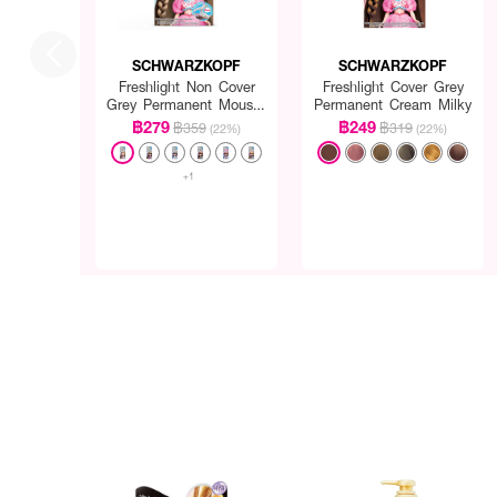
SCHWARZKOPF
SCHWARZKOPF
Freshlight Non Cover
Freshlight Cover Grey
Grey Permanent Mousse
Permanent Cream Milky
Reg
฿279
฿249
฿359
฿319
(22%)
(22%)
+1