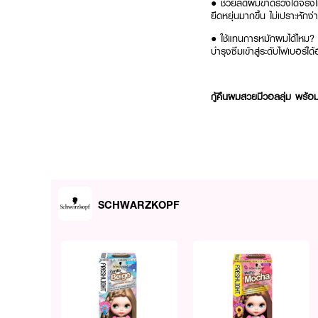
● ช่วยลดผมขาดร่วงได้จริงไ
ยืดหยุ่นมากขึ้น ไม่เปราะหัก
● ใช้แทนการหมักผมได้ไหม? สา
บำรุงซึมเข้าสู่ระดับไฟเบอร์ได้อ
กู้คืนผมสวยมีวอลลุ่ม พร้อมส
SCHWARZKOPF