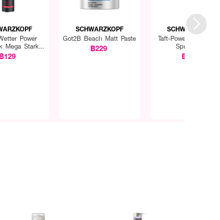
WARZKOPF
SCHWARZKOPF
SCHWARZKOPF
 Wetter Power
Got2B Beach Matt Paste
Taft-Power Mega Sta
ck Mega Stark
Spray Gas
฿229
y (Strong)
฿129
฿259