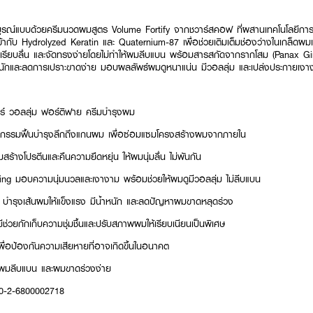
มบูรณ์แบบด้วยครีมนวดผมสูตร Volume Fortify จากชวาร์สคอฟ ที่ผสานเทคโนโลยีการ
เข้ากับ Hydrolyzed Keratin และ Quaternium-87 เพื่อช่วยเติมเต็มช่องว่างในเกล็ดผมแล
 เรียบลื่น และจัดทรงง่ายโดยไม่ทำให้ผมลีบแบน พร้อมสารสกัดจากรากโสม (Panax Gins
หนักและลดการเปราะขาดง่าย มอบผลลัพธ์ผมดูหนาแน่น มีวอลลุ่ม และเปล่งประกายเงา
ร์ วอลลุ่ม ฟอร์ติฟาย ครีมบำรุงผม
ตกรรมฟื้นบำรุงลึกถึงแกนผม เพื่อซ่อมแซมโครงสร้างผมจากภายใน
ร้างโปรตีนและคืนความยืดหยุ่น ให้ผมนุ่มลื่น ไม่พันกัน
ng มอบความนุ่มนวลและเงางาม พร้อมช่วยให้ผมดูมีวอลลุ่ม ไม่ลีบแบน
บำรุงเส้นผมให้แข็งแรง มีน้ำหนัก และลดปัญหาผมขาดหลุดร่วง
่วยกักเก็บความชุ่มชื้นและปรับสภาพผมให้เรียบเนียนเป็นพิเศษ
พื่อป้องกันความเสียหายที่อาจเกิดขึ้นในอนาคต
ีย ผมลีบแบน และผมขาดร่วงง่าย
10-2-6800002718