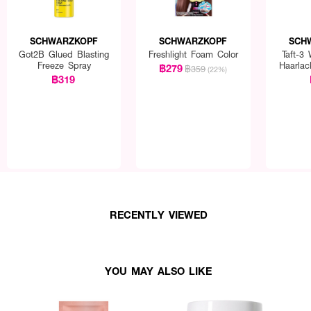
SCHWARZKOPF
SCHWARZKOPF
SCH
Got2B Glued Blasting
Freshlight Foam Color
Taft-3
Freeze Spray
Haarla
฿279
฿359
(22%)
Spra
฿319
RECENTLY VIEWED
YOU MAY ALSO LIKE