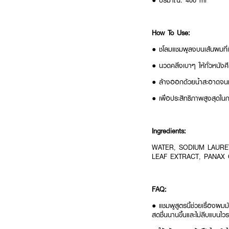
● ปริมาณ: 400 ml
How To Use:
● ชโลมแชมพูลงบนเส้นผมที่เ
● นวดคลึงเบาๆ ให้ทั่วหนัง
● ล้างออกด้วยน้ำสะอาดจ
● เพื่อประสิทธิภาพสูงสุดใน
Ingredients:
WATER, SODIUM LAURET
LEAF EXTRACT, PANAX 
FAQ:
●
แชมพูสูตรนี้ช่วยเรื่องผม
สดชื่นนานขึ้นและไม่ลีบแบนไวร