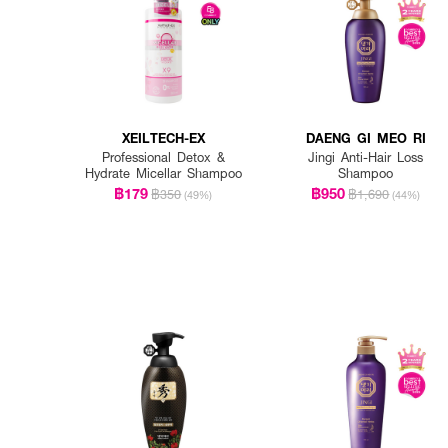
XEILTECH-EX
DAENG GI MEO RI
Professional Detox &
Jingi Anti-Hair Loss
Hydrate Micellar Shampoo
Shampoo
฿179
฿950
฿350
฿1,690
(49%)
(44%)