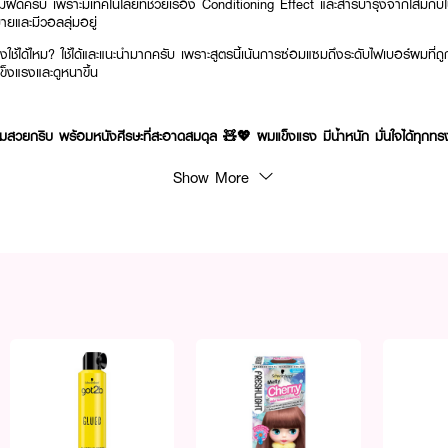
่ฝืดครับ เพราะมีเทคโนโลยีที่ช่วยเรื่อง Conditioning Effect และสารบำรุงจากโสมกับใบบ
ยและมีวอลลุ่มอยู่
้ได้ไหม? ใช้ได้และแนะนำมากครับ เพราะสูตรนี้เน้นการซ่อมแซมถึงระดับไฟเบอร์ผมที่ถู
็งแรงและดูหนาขึ้น
ุ่มสวยกริบ พร้อมหนังศีรษะที่สะอาดสมดุล 🧸💖 ผมแข็งแรง มีน้ำหนัก มั่นใจได้ทุกทร
Show More