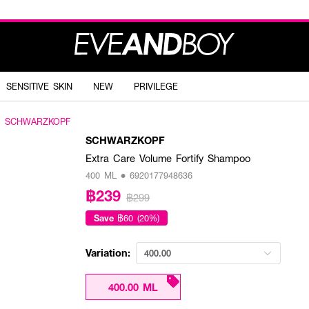
SENSITIVE SKIN
NEW
PRIVILEGE
SCHWARZKOPF
SCHWARZKOPF
Extra Care Volume Fortify Shampoo
400 ML • 6920177948636
฿239
฿299
Save
฿60 (20%)
Variation:
400.00
400.00 ML