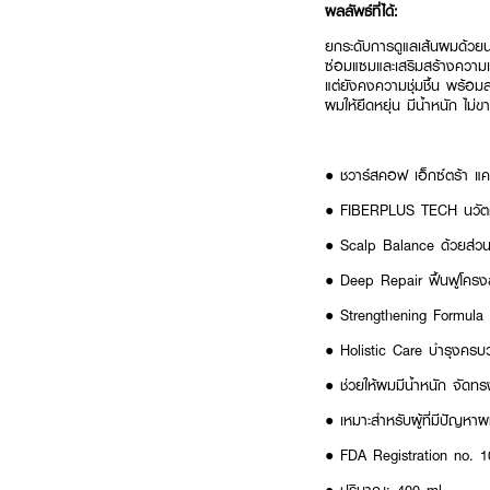
ผลลัพธ์ที่ได้:
ยกระดับการดูแลเส้นผมด้วยน
ซ่อมแซมและเสริมสร้างความ
แต่ยังคงความชุ่มชื้น พร้อ
ผมให้ยืดหยุ่น มีน้ำหนัก ไม
● ชวาร์สคอฟ เอ็กซ์ตร้า แค
● FIBERPLUS TECH นวัตกรรม
● Scalp Balance ด้วยส่วนผ
● Deep Repair ฟื้นฟูโครงสร
● Strengthening Formula 
● Holistic Care บำรุงครบ
● ช่วยให้ผมมีน้ำหนัก จัด
● เหมาะสำหรับผู้ที่มีปัญหา
● FDA Registration no. 