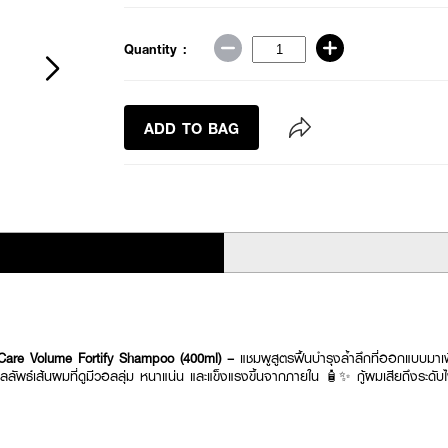
Quantity :
ADD TO BAG
re Volume Fortify Shampoo (400ml) –
แชมพูสูตรฟื้นบำรุงล้ำลึกที่ออกแบบมา
ลัพธ์เส้นผมที่ดูมีวอลลุ่ม หนาแน่น และแข็งแรงขึ้นจากภายใน 🧴✨ กู้ผมเสียถึงระดั