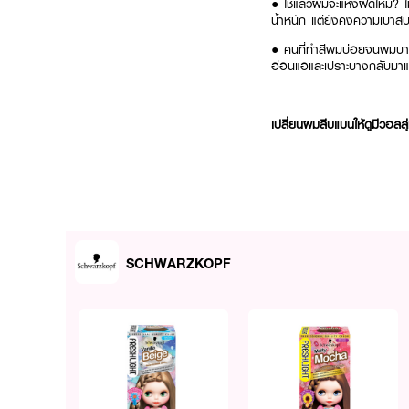
● ใช้แล้วผมจะแห้งฝืดไหม? ไม
น้ำหนัก แต่ยังคงความเบาสบา
● คนที่ทำสีผมบ่อยจนผมบางใช
อ่อนแอและเปราะบางกลับมาแข
เปลี่ยนผมลีบแบนให้ดูมีวอลล
SCHWARZKOPF