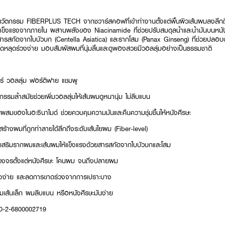
วัตกรรม FIBERPLUS TECH จากชวาร์สคอฟที่เข้าทำงานตั้งแต่พื้นผิวเส้นผมลงลึกถึง
แข็งแรงจากภายใน ผสานพลังของ Niacinamide ที่ช่วยปรับสมดุลน้ำและน้ำมันบนหนัง
มสารสกัดจากใบบัวบก (Centella Asiatica) และรากโสม (Panax Ginseng) ที่ช่วยปลอบ
่ขาดหลุดร่วงง่าย มอบสัมผัสผมที่นุ่มลื่นและดูพองสวยมีวอลลุ่มอย่างเป็นธรรมชาติ
ร์ วอลลุ่ม ฟอร์ติฟาย แชมพู
ล้ำสมัยช่วยเพิ่มวอลลุ่มให้เส้นผมดูหนานุ่ม ไม่ลีบแบน
สมของไนอะซินาไมด์ ช่วยควบคุมความมันและคืนความชุ่มชื้นให้หนังศีรษะ
้างผมที่ถูกทำลายได้ลึกถึงระดับเส้นใยผม (Fiber-level)
เสริมรากผมและเส้นผมให้แข็งแรงด้วยสารสกัดจากใบบัวบกและโสม
วงจรตั้งแต่หนังศีรษะ โคนผม จนถึงปลายผม
ทรงง่าย และลดการขาดร่วงจากการเปราะบาง
ผมเส้นเล็ก ผมลีบแบน หรือหนังศีรษะมันง่าย
10-2-6800002719