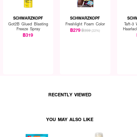
SCHWARZKOPF
SCHWARZKOPF
SCH
Got2B Glued Blasting
Freshlight Foam Color
Taft-3
Freeze Spray
Haarla
฿279
฿359
(22%)
Spra
฿319
RECENTLY VIEWED
YOU MAY ALSO LIKE