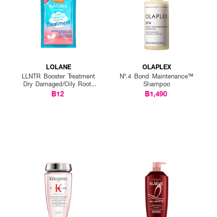
LOLANE
OLAPLEX
LLNTR Booster Treatment
Nº.4 Bond Maintenance™
Dry Damaged/Oily Roots
Shampoo
25g P12
฿12
฿1,490