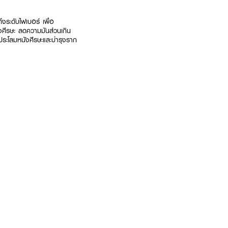
ระดับไฟเบอร์ เพื่อ
ศีรษะ ลดความมันส่วนเกิน
ประโลมหนังศีรษะและบำรุงราก