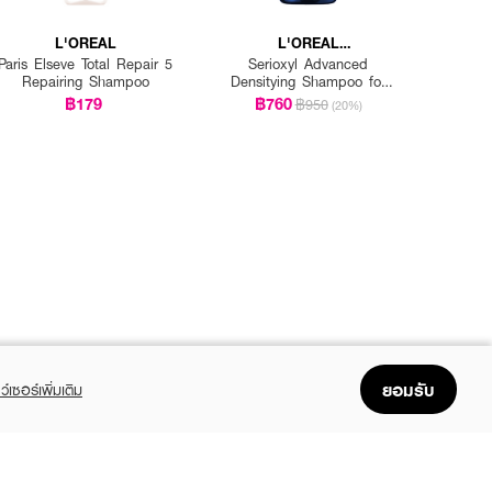
L'OREAL
L'OREAL
PROFESSIONNEL
Paris Elseve Total Repair 5
Serioxyl Advanced
Repairing Shampoo
Densitying Shampoo for
Thinning Hair
฿179
฿760
฿950
(20%)
ยอมรับ
ว์เซอร์เพิ่มเติม