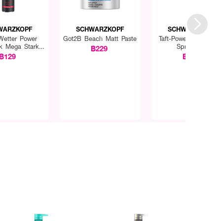
WARZKOPF
SCHWARZKOPF
SCHWARZKOPF
 Wetter Power
Got2B Beach Matt Paste
Taft-Power Mega Sta
ck Mega Stark
Spray Gas
฿229
y (Strong)
฿129
฿259