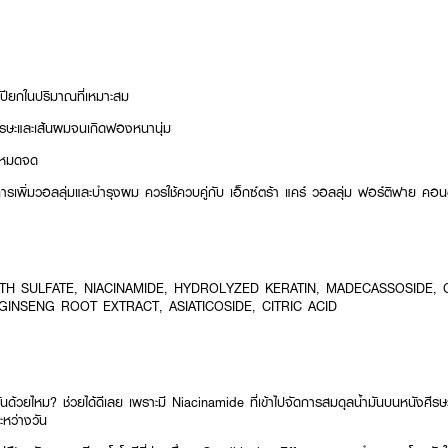
ปียกในปริมาณที่เหมาะสม
ศีรษะและเส้นผมจนเกิดฟองหนานุ่ม
นหมดจด
การเพิ่มวอลลุ่มและบำรุงผม ควรใช้ควบคู่กับ เอ็กซ์ตร้า แคร์ วอลลุ่ม ฟอร์ติฟาย คอนด
H SULFATE, NIACINAMIDE, HYDROLYZED KERATIN, MADECASSOSIDE, C
GINSENG ROOT EXTRACT, ASIATICOSIDE, CITRIC ACID
มันด้วยไหม? ช่วยได้ดีเลย เพราะมี Niacinamide ที่เข้าไปจัดการสมดุลน้ำมันบนหนังศ
ะหว่างวัน