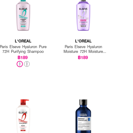
L'OREAL
L'OREAL
Paris Elseve Hyaluron Pure
Paris Elseve Hyaluron
72H Purifying Shampoo
Moisture 72H Moisture
Filling Shampoo
฿189
฿189