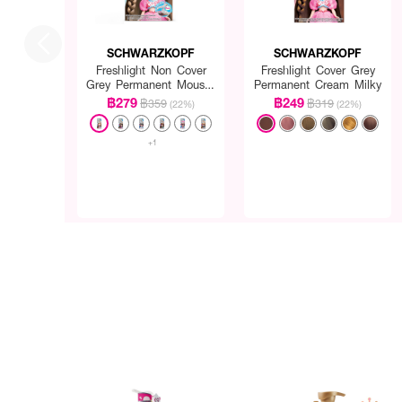
SCHWARZKOPF
SCHWARZKOPF
Freshlight Non Cover
Freshlight Cover Grey
Grey Permanent Mousse
Permanent Cream Milky
Reg
฿279
฿249
฿359
฿319
(22%)
(22%)
+1