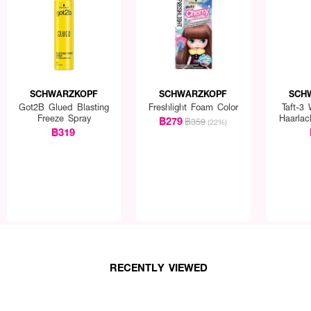
SCHWARZKOPF
SCHWARZKOPF
SCH
Got2B Glued Blasting
Freshlight Foam Color
Taft-3
Freeze Spray
Haarla
฿279
฿359
(22%)
Spra
฿319
RECENTLY VIEWED