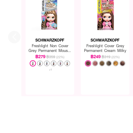
SCHWARZKOPF
SCHWARZKOPF
Freshlight Non Cover
Freshlight Cover Grey
Grey Permanent Mousse
Permanent Cream Milky
Reg
฿279
฿249
฿359
฿319
(22%)
(22%)
+1