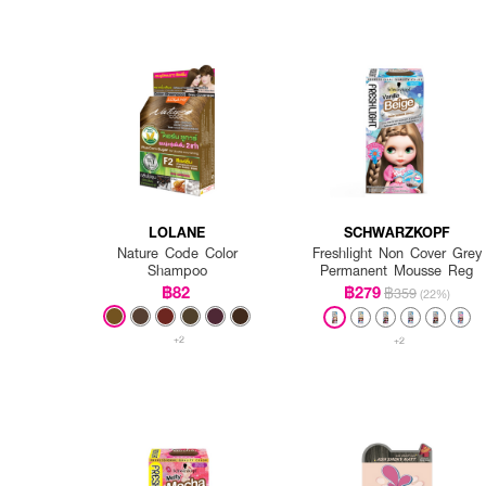
LOLANE
SCHWARZKOPF
Nature Code Color
Freshlight Non Cover Grey
Shampoo
Permanent Mousse Reg
฿82
฿279
฿359
(22%)
+2
+2