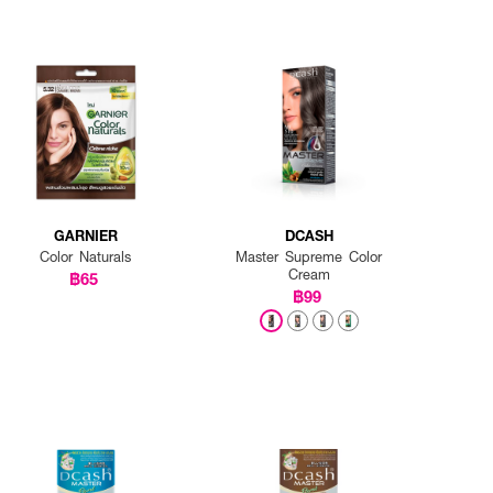
GARNIER
DCASH
Color Naturals
Master Supreme Color
Cream
฿65
฿99