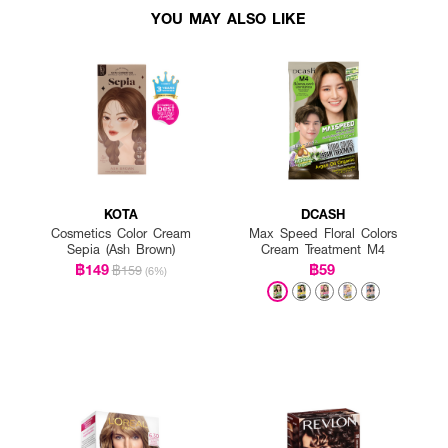
YOU MAY ALSO LIKE
KOTA
DCASH
Cosmetics Color Cream
Max Speed Floral Colors
Sepia (Ash Brown)
Cream Treatment M4
฿149
฿59
฿159
(6%)