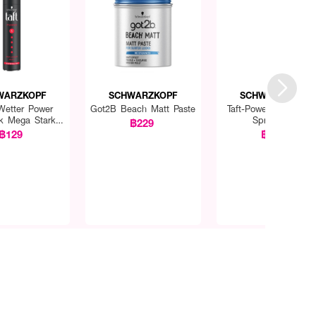
WARZKOPF
SCHWARZKOPF
SCHWARZKOPF
 Wetter Power
Got2B Beach Matt Paste
Taft-Power Mega Sta
ck Mega Stark
Spray Gas
฿229
y (Strong)
฿129
฿259