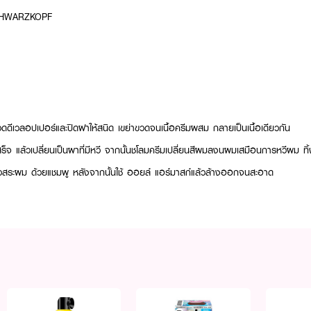
SCHWARZKOPF
ดดีเวลอปเปอร์และปิดฝาให้สนิด เขย่าขวดจนเนื้อครีมผสม กลายเป็นเนื้อเดียวกัน
็จ แล้วเปลี่ยนเป็นผาที่มีหวี จากนั้นชโลมครีมเปลี่ยนสีผมลงนผมเสมือนการหวีผม ทิ้
้วสระผม ด้วยแชมพู หลังจากนั้นใช้ ออยล์ แอร์มาสก์แล้วล้างออกจนสะอาด