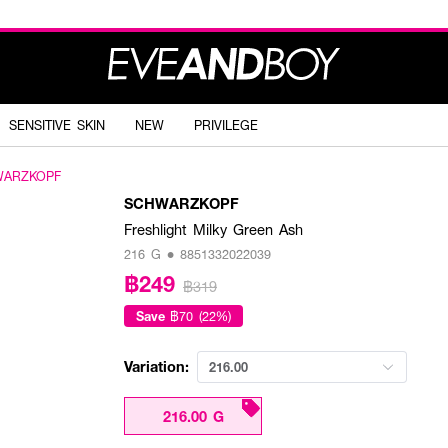
SENSITIVE SKIN
NEW
PRIVILEGE
WARZKOPF
SCHWARZKOPF
Freshlight Milky Green Ash
216 G • 8851332022039
฿249
฿319
Save
฿70 (22%)
Variation:
216.00
216.00 G