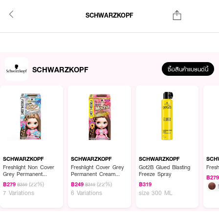
SCHWARZKOPF
SCHWARZKOPF
ซื้อสินค้าแบรนด์นี้
SCHWARZKOPF
SCHWARZKOPF
SCHWARZKOPF
SCH
Freshlight Non Cover
Freshlight Cover Grey
Got2B Glued Blasting
Fres
Grey Permanent
Permanent Cream
Freeze Spray
฿27
Mousse Reg
Milky
(22%)
(22%)
฿279
฿249
฿319
฿359
฿319
7 Variations
6 Variations
size 300 ML