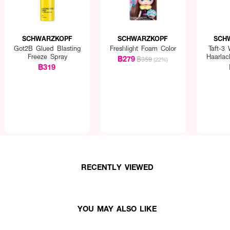
SCHWARZKOPF
SCHWARZKOPF
SCH
Got2B Glued Blasting
Freshlight Foam Color
Taft-3
Freeze Spray
Haarla
฿279
฿359
(22%)
Spra
฿319
RECENTLY VIEWED
YOU MAY ALSO LIKE