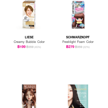
LIESE
SCHWARZKOPF
Creamy Bubble Color
Freshlight Foam Color
฿199
฿279
฿359
฿359
(45%)
(22%)