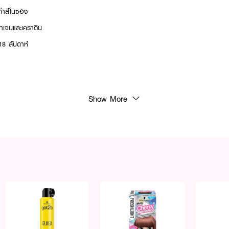
งทำสีในซอง
เจนและเคราติน
18 สัปดาห์
Show More
แนวตรง (ห้ามตัดมุมซอง) เทส่วนผสมทั้งสองส่วน ลงบนผ่ามือหรือถ้วยพลาสติก ผสมส
้งหรือหมาด เน้นบริเวณผมขาวเป็นพิเศษ 3. นวดให้เกิดฟองจนทั่วศีรษะ ทิ้งไว้ 10-15 
มเส้นใหญ่และ หนา 4. ล้างออกด้วยน้ำสะอาด บำรุ่งเส้นผมหลังทำสีด้วย ชวาร์สคอฟ
งไว้ 5 นาที ล้างออกด้วยน้ำสะอาด