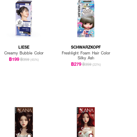
LIESE
SCHWARZKOPF
Creamy Bubble Color
Freshlight Foam Hair Color
Silky Ash
฿199
฿359
(45%)
฿279
฿359
(22%)