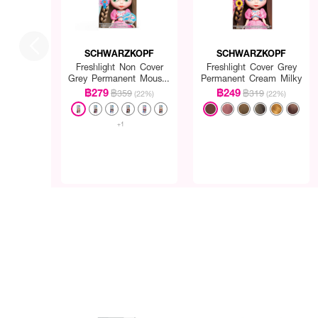
SCHWARZKOPF
SCHWARZKOPF
Freshlight Non Cover
Freshlight Cover Grey
Grey Permanent Mousse
Permanent Cream Milky
Reg
฿279
฿249
฿359
฿319
(22%)
(22%)
+1