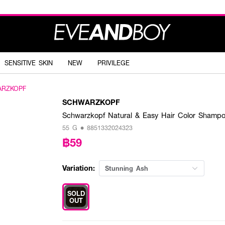
SENSITIVE SKIN
NEW
PRIVILEGE
ARZKOPF
SCHWARZKOPF
Schwarzkopf Natural & Easy Hair Color Shampo
55 G • 8851332024323
฿59
Variation:
Stunning Ash
SOLD
OUT