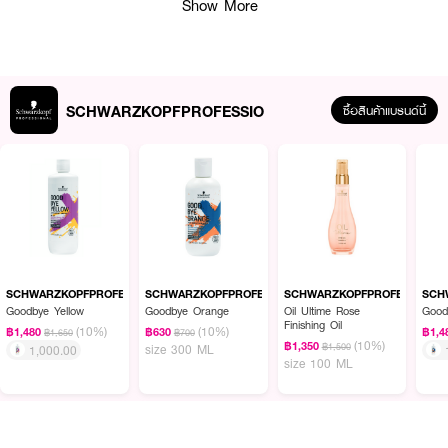
Show More
ผลลัพธ์ที่ได้ :
• บารุงเส้นผมอย่างงเข้มข้น
SCHWARZKOPFPROFESSIO
ซื้อสินค้าแบรนด์นี้
• เป็นสตูรที่ช่วยฟื้นฟูความแข็งแรงให้กับโครงสร้างเส้นผมให้ค่าที่สมดุลย์
• ไม่ทำให้เส้นผมชี้ฟู ให้เส้นผมเรียบลื่นได้รับการบำรุงและเงางาม
• ทาให้เส้นผมนุ่มเรียบลื่นเงางาม
How To Use :
ซับผมให้หมาดและทาทรีทเม้นท์ลงบนเส้นผมทิ้งไว้10นาทีและล้างออก
SCHWARZKOPFPROFESSIO
SCHWARZKOPFPROFESSIO
SCHWARZKOPFPROFESSIO
SCH
Goodbye Yellow
Goodbye Orange
Oil Ultime Rose
Good
Finishing Oil
(10%)
(10%)
฿1,480
฿630
฿1,4
฿1,650
฿700
(10%)
฿1,350
฿1,500
size 300 ML
1,000.00
size 100 ML