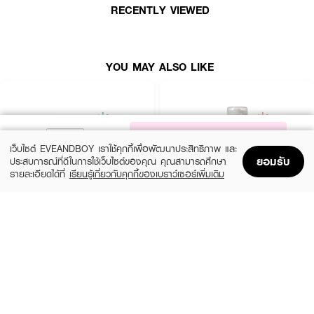
RECENTLY VIEWED
YOU MAY ALSO LIKE
NOTIFY ME
เว็บไซต์ EVEANDBOY เราใช้คุกกี้เพื่อพัฒนาประสิทธิภาพ และ
ยอมรับ
ประสบการณ์ที่ดีในการใช้เว็บไซต์ของคุณ คุณสามารถศึกษา
รายละเอียดได้ที่
เรียนรู้เกี่ยวกับคุกกี้ของเบราว์เซอร์เพิ่มเติม
Home
Home
Promotions
Promotions
Shopping Bag
Shopping Bag
Account
Account
JOJI SECRET YOUNG
OLAPLEX
Charcoal Keratin Treatment Mask
Nº.3 Hair Perfector™
(16%)
฿159
฿1,490
฿189
size 300 G
size 100 ML