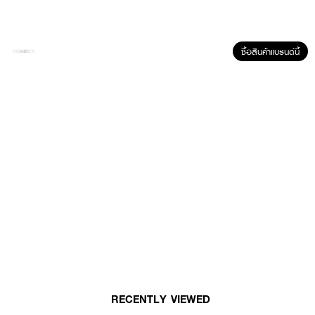
·
สระออกง่าย ปราศจากซิลิโคน พาราเบน
How to Use :
ซื้อสินค้าแบรนด์นี้
ใช้ขณะผมแห้ง ลูบลงบนเส้นผมเพื่อจัดแต่งทรงผมตามความต้องการ ผมอยู่ทรง
ระดับ2
RECENTLY VIEWED