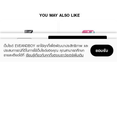
YOU MAY ALSO LIKE
ADD TO BAG
เว็บไซต์ EVEANDBOY เราใช้คุกกี้เพื่อพัฒนาประสิทธิภาพ และ
ยอมรับ
ประสบการณ์ที่ดีในการใช้เว็บไซต์ของคุณ คุณสามารถศึกษา
รายละเอียดได้ที่
เรียนรู้เกี่ยวกับคุกกี้ของเบราว์เซอร์เพิ่มเติม
Home
Home
Promotions
Promotions
Shopping Bag
Shopping Bag
Account
Account
GATSBY
LUCIDO
Powder Clay Unbreakable Smooth
Hair Styling Stick
(8%)
฿189
฿239
฿259
size 20 G
Rd2202