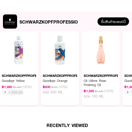
·
ง่ายต่อการหวี ช่วยลดไฟฟ้าสถิตบนเส้นผม
·
ป้องกันความร้อนสูงถึง 230°C/450°F
SCHWARZKOPFPROFESSIO
ซื้อสินค้าแบรนด์นี้
How to Use :
ป้ายเนื้อครีมลงบนเส้นผม แล้วจัดแต่งทรงบนเส้นผมที่หมาดหรือแห้ง เพื่อให้ผมมี
วอลลุ่ม ผมอยู่ทรงระดับ1
SCHWARZKOPFPROFESSIO
SCHWARZKOPFPROFESSIO
SCHWARZKOPFPROFESSIO
SCH
Goodbye Yellow
Goodbye Orange
Oil Ultime Rose
Good
Finishing Oil
(10%)
(10%)
฿1,480
฿630
฿1,4
฿1,650
฿700
(10%)
฿1,350
฿1,500
size 300 ML
1,000.00
size 100 ML
RECENTLY VIEWED