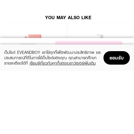
YOU MAY ALSO LIKE
NOTIFY ME
เว็บไซต์ EVEANDBOY เราใช้คุกกี้เพื่อพัฒนาประสิทธิภาพ และ
ยอมรับ
ประสบการณ์ที่ดีในการใช้เว็บไซต์ของคุณ คุณสามารถศึกษา
รายละเอียดได้ที่
เรียนรู้เกี่ยวกับคุกกี้ของเบราว์เซอร์เพิ่มเติม
Home
Home
Promotions
Promotions
Shopping Bag
Shopping Bag
Account
Account
BENICE
BATHOLOGY
Shower Cream Peachy Peach & Shea
BATHOLOGY PEONY Anti- Oxidant &
Butter
Nourishing Shower Gel
฿99
฿199
size 400 ML
1,000.00