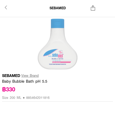
SEBAMED
SEBAMED
View Brand
Baby Bubble Bath pH 5.5
฿330
Size 200 ML • 8854642011816