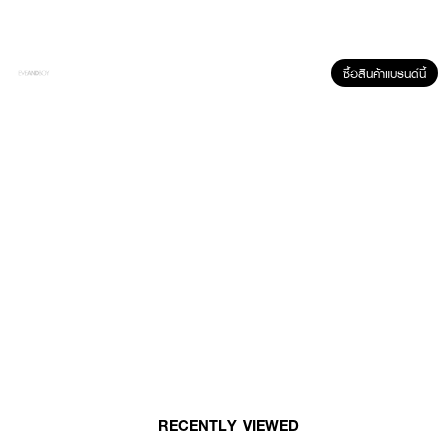
• สารสกัดจากธรรมชาติ เพิ่มความชุ่มชื่น โดยไม่ก่อให้เกิดการระคายเคือง
How To Use :
ซื้อสินค้าแบรนด์นี้
ใช้ทำความสะอาดผิวโดยกดปริมาณที่พอเหมาะลงบนฝ่ามือ ถูให้เกิดฟองกับน้ำ
ฟอกทำความสะอาดให้ทั่ว แล้วล้างออกด้วยน้ำ
RECENTLY VIEWED