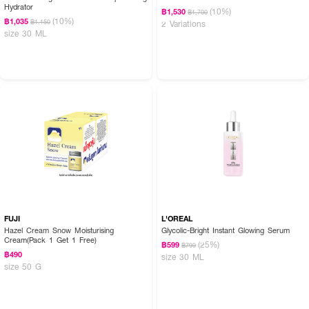
Hydrator
(10%)
฿1,530
฿1,700
(10%)
฿1,035
฿1,150
2 Variations
size 30 ML
FUJI
L'OREAL
Hazel Cream Snow Moisturising
Glycolic-Bright Instant Glowing Serum
Cream(Pack 1 Get 1 Free)
(25%)
฿599
฿799
฿490
size 30 ML
size 50 G