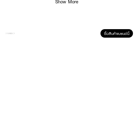
Show More
เดียว
· มีส่วนช่วยในการยับยั้งกระบวนการก่อตัวของเมลานิน อันเป็นสาเหตุการเกิดของ
ฝ้า กระ จุดด่างดำ เมื่อผิวถูกทำร้ายจากแสงยูวี
· ช่วยปกป้องผิวจากสภาพแห้งกร้านได้ดี
ซื้อสินค้าแบรนด์นี้
How To Use :
· ใช้หลังปรับสภาพผิวโลชั่น
· กดอิมัลชั่น 2-3 ปั๊มลงบนฝ่ามือ แล้วทาให้ทั่วผิวหน้าและลำคอ