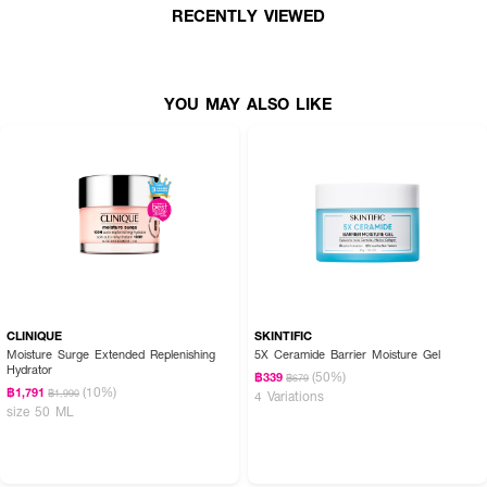
RECENTLY VIEWED
YOU MAY ALSO LIKE
CLINIQUE
SKINTIFIC
Moisture Surge Extended Replenishing
5X Ceramide Barrier Moisture Gel
Hydrator
(50%)
฿339
฿679
(10%)
฿1,791
฿1,990
4 Variations
size 50 ML