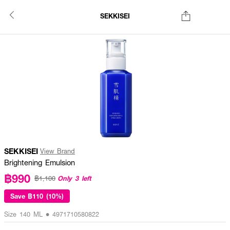
SEKKISEI
SEKKISEI
View Brand
Brightening Emulsion
฿990
Only 3 left
฿1,100
Save
฿110 (10%)
Size 140 ML • 4971710580822