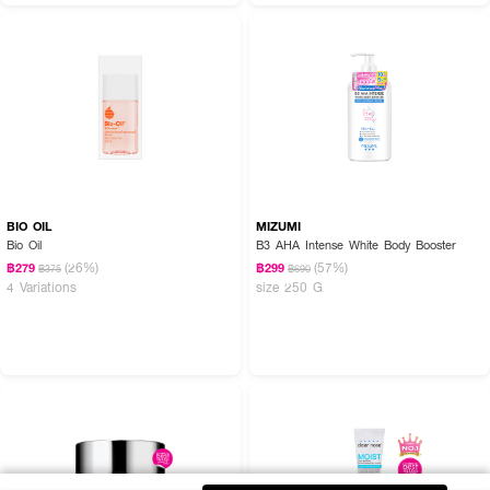
BIO OIL
MIZUMI
Bio Oil
B3 AHA Intense White Body Booster
(26%)
(57%)
฿279
฿299
฿375
฿690
4 Variations
size 250 G