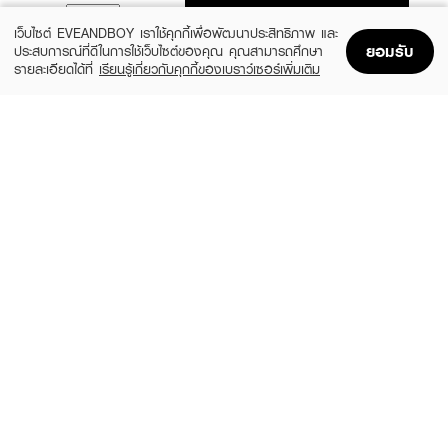
ADD TO BAG
เว็บไซต์ EVEANDBOY เราใช้คุกกี้เพื่อพัฒนาประสิทธิภาพ และ
ยอมรับ
ประสบการณ์ที่ดีในการใช้เว็บไซต์ของคุณ คุณสามารถศึกษา
รายละเอียดได้ที่
เรียนรู้เกี่ยวกับคุกกี้ของเบราว์เซอร์เพิ่มเติม
Home
Home
Promotions
Promotions
Shopping Bag
Shopping Bag
Account
Account
CLINIQUE
CLEARNOSE
MS 100H Auto-Rpl Hydrtr
Moist Skin Barrier Moisturizing Gel Facial
(10%)
(49%)
฿495
฿509
฿550
฿999
size 15 ML
size 120 ML
FUJI
SKINTIFIC