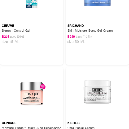
CERAVE
SRICHAND
Blemish Control Gel
Skin Moisture Burst Gel Cream
(5%)
(45%)
฿275
฿249
฿290
฿455
size 15 ML
size 50 ML
CLINIQUE
KIEHL'S
Moisture Surge™ 100H Auto-Replenishing
Ultra Facial Cream