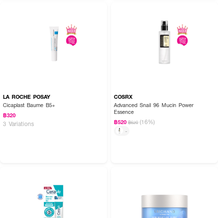
LA ROCHE POSAY
COSRX
Cicaplast Baume B5+
Advanced Snail 96 Mucin Power
Essence
฿320
(16%)
฿520
฿620
3 Variations
-