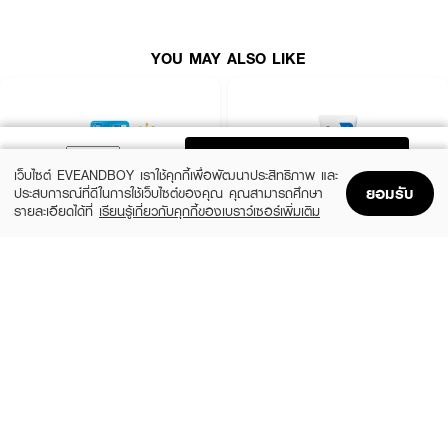
YOU MAY ALSO LIKE
ADD TO BAG
เว็บไซต์ EVEANDBOY เราใช้คุกกี้เพื่อพัฒนาประสิทธิภาพ และ
ยอมรับ
ประสบการณ์ที่ดีในการใช้เว็บไซต์ของคุณ คุณสามารถศึกษา
รายละเอียดได้ที่
เรียนรู้เกี่ยวกับคุกกี้ของเบราว์เซอร์เพิ่มเติม
Home
Home
Promotions
Promotions
Shopping Bag
Shopping Bag
Account
Account
HADALABO
CERAVE
Premium Whitening Lotion
PM Facial Moist Lotion
฿135
฿690
3 Variations
size 52 ML
How to Use :