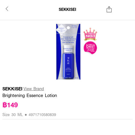
SEKKISEI
SEKKISEI
View Brand
Brightening Essence Lotion
฿149
Size 30 ML • 4971710580839