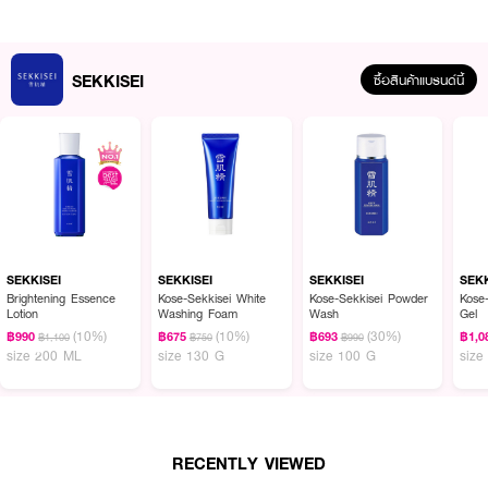
SEKKISEI
ซื้อสินค้าแบรนด์นี้
ผลลัพธ์ที่ได้ :
SEKKISEI Brightening Essence Lotion
ไวท์เทนนิ่งโลชั่นที่ช่วยเพิ่มความขาว
กระจ่างใสและลดการอักเสบของผิว มอบความชุ่มชื้นให้ผิวยาวนานยิ่งขึ้น มาพร้อม
กลิ่นหอมจากดอกไม้ธรรมชาติ ช่วยให้ผ่อนคลาย
SEKKISEI
SEKKISEI
SEKKISEI
SEKK
Brightening Essence
Kose-Sekkisei White
Kose-Sekkisei Powder
Kose
· ให้ผิวขาวกระจ่างใสยิ่งขึ้น
Lotion
Washing Foam
Wash
Gel
(10%)
(10%)
(30%)
฿990
฿675
฿693
฿1,0
฿1,100
฿750
฿990
· ช่วยลดเลือนจุดด่างดำ รอยแดง
size 200 ML
size 130 G
size 100 G
size
· ลดการอักเสบของผิว
· มอบผิวชุ่มชิ้นยาวนาน 8 ชม.
· ส่วนผสมจากธรรมชาติ 88%
RECENTLY VIEWED