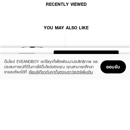
ๆ เช่น แสงแดด ฝุ่น PM2.5 หรือความแห้งตึงหลังล้างหน้า เจลครีมมีเนื้อสัมผัส
RECENTLY VIEWED
แบบ
Emulsion Capsule Technology
ที่เลียนแบบโครงสร้างผิว ซึมลึกแต่ไม่
เหนอะหนะ มอบความชุ่มชื้นได้ยาวนานสูงสุดถึง 8 ชั่วโมง ผิวรู้สึกอิ่มน้ำทันทีตั้งแต่
ครั้งแรกที่ใช้ พร้อมปลอบประโลมผิวจากรอยแดง รอยแห้ง และผิวลอกเป็นขุย
· เซกิเซ ไบร์ทเทนนิ่ง เฮอร์บัล มัลติเจล ครีม
YOU MAY ALSO LIKE
· เจลครีมบางเบา ซึมเร็ว ไม่เหนียว
· ช่วยปลอบประโลมผิวระคายเคือง และลดรอยแดง
· เพิ่มความชุ่มชื้นยาวนานถึง 8 ชั่วโมง
ADD TO BAG
เว็บไซต์ EVEANDBOY เราใช้คุกกี้เพื่อพัฒนาประสิทธิภาพ และ
· เผยผิวดูโกลว์ กระจ่างใส เรียบเนียน
ยอมรับ
ประสบการณ์ที่ดีในการใช้เว็บไซต์ของคุณ คุณสามารถศึกษา
รายละเอียดได้ที่
เรียนรู้เกี่ยวกับคุกกี้ของเบราว์เซอร์เพิ่มเติม
· ใช้แทนสลีปปิ้งมาส์กได้ในคืนเร่งด่วน
Home
Home
Promotions
Promotions
Shopping Bag
Shopping Bag
Account
Account
· เหมาะสำหรับทุกสภาพผิว โดยเฉพาะผิวแห้ง-ผิวแพ้ง่าย
CLINIQUE
SKINTIFIC
· FDA Registration No.: 10-2-6800015368
Moisture Surge Extended Replenishing
5X Ceramide Barrier Moisture Gel
Hydrator
(50%)
· ปริมาณ: 78 ml.
฿339
฿679
(10%)
฿1,791
฿1,990
4 Variations
size 50 ML
How to Use:
· ใช้เป็นมอยส์เจอไรเซอร์ประจำวันหลังล้างหน้า (เช้า-เย็น)