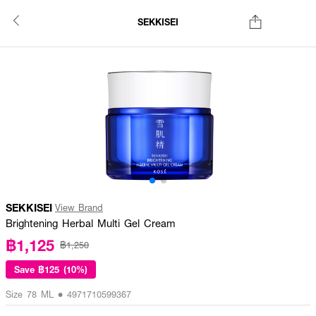
SEKKISEI
SEKKISEI
View Brand
Brightening Herbal Multi Gel Cream
฿1,125
฿1,250
Save
฿125 (10%)
Size 78 ML • 4971710599367