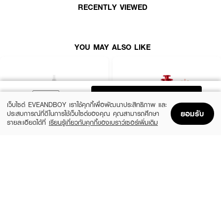
RECENTLY VIEWED
YOU MAY ALSO LIKE
ADD TO BAG
เว็บไซต์ EVEANDBOY เราใช้คุกกี้เพื่อพัฒนาประสิทธิภาพ และ
ยอมรับ
ประสบการณ์ที่ดีในการใช้เว็บไซต์ของคุณ คุณสามารถศึกษา
รายละเอียดได้ที่
เรียนรู้เกี่ยวกับคุกกี้ของเบราว์เซอร์เพิ่มเติม
Home
Home
Promotions
Promotions
Shopping Bag
Shopping Bag
Account
Account
L'OREAL
SKINTIFIC
Glycolic-Bright Anti-Dark Spot Exfoliant
AHA BHA PHA LHA Peeling Solution
Peel
(41%)
฿399
฿679
(33%)
฿399
฿599
size 30 ML
size 25 ML