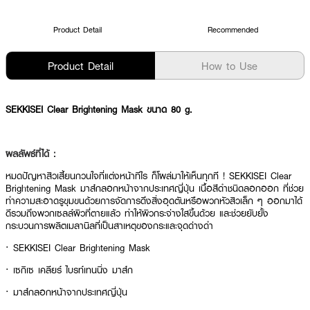
Product Detail
Recommended
Product Detail
How to Use
SEKKISEI Clear Brightening Mask ขนาด 80 g.
ผลลัพธ์ที่ได้ :
หมดปัญหาสิวเสี้ยนกวนใจที่แต่งหน้าทีไร ก็โผล่มาให้เห็นทุกที ! SEKKISEI Clear
Brightening Mask มาส์กลอกหน้าจากประเทศญี่ปุ่น เนื้อสีดำชนิดลอกออก ที่ช่วย
ทำความสะอาดรูขุมขนด้วยการจัดการดึงสิ่งอุดตันหรือพวกหัวสิวเล็ก ๆ ออกมาได้
ดีรวมถึงพวกเซลล์ผิวที่ตายแล้ว ทำให้ผิวกระจ่างใสขึ้นด้วย และช่วยยับยั้ง
กระบวนการผลิตเมลานิลที่เป็นสาเหตุของกระและจุดด่างดำ
· SEKKISEI Clear Brightening Mask
· เซกิเซ เคลียร์ ไบรท์เทนนิ่ง มาส์ก
· มาส์กลอกหน้าจากประเทศญี่ปุ่น