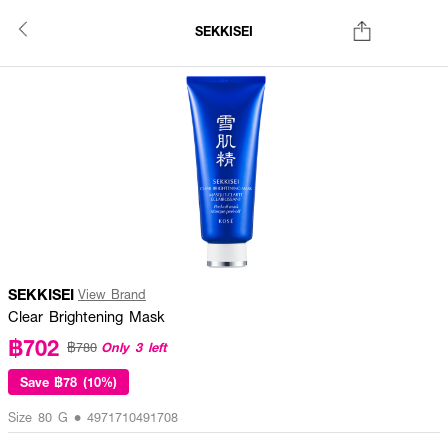
SEKKISEI
SEKKISEI
View Brand
Clear Brightening Mask
฿702
Only 3 left
฿780
Save
฿78 (10%)
Size 80 G • 4971710491708