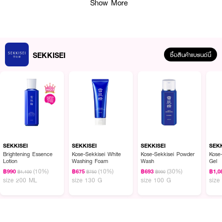
· SEKKISEI Lotion
Show More
· เซกิเซ โลชั่น
· โลชั่นบำรุงผิว อุดมไปด้วยสมุนไพรตะวันออกหลากหลายชนิด ช่วยบำรุงผิวให้
กระชับ ลดเลือนความหมองคล้ำ พร้อมคืนความชุ่มชื้นให้ผิวเนียนนุ่ม กระจ่างใส
เปล่งประกายมีสุขภาพดี
SEKKISEI
ซื้อสินค้าแบรนด์นี้
· ป้องกันการเกิดความหยาบกระด้างในผิว
· ปรับสภาพผิวหมองคล้ำให้ดูโปร่ง กระจ่างใสขึ้น
· ผิวขาวกระจ่างใส เปล่งประกายมีสุขภาพดี
· ขนาด 350 ml.
How to Use :
SEKKISEI
SEKKISEI
SEKKISEI
SEKK
Brightening Essence
Kose-Sekkisei White
Kose-Sekkisei Powder
Kose
· ใช้หลังอาบน้ำได้ทั้งตอนเช้าและตอนกลางคืน
Lotion
Washing Foam
Wash
Gel
(10%)
(10%)
(30%)
฿990
฿675
฿693
฿1,0
฿1,100
฿750
฿990
· ใช้ปริมาณเท่าเม็ดไข่มุกแล้วทาลงบนผิวอย่างเบามือ
size 200 ML
size 130 G
size 100 G
size