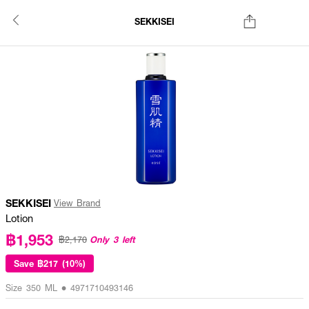
SEKKISEI
SEKKISEI
View Brand
Lotion
฿1,953
Only 3 left
฿2,170
Save
฿217 (10%)
Size 350 ML • 4971710493146