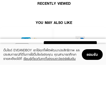
RECENTLY VIEWED
YOU MAY ALSO LIKE
ADD TO BAG
เว็บไซต์ EVEANDBOY เราใช้คุกกี้เพื่อพัฒนาประสิทธิภาพ และ
ยอมรับ
ประสบการณ์ที่ดีในการใช้เว็บไซต์ของคุณ คุณสามารถศึกษา
รายละเอียดได้ที่
เรียนรู้เกี่ยวกับคุกกี้ของเบราว์เซอร์เพิ่มเติม
Home
Home
Promotions
Promotions
Shopping Bag
Shopping Bag
Account
Account
HADALABO
CERAVE
Premium Whitening Lotion
PM Facial Moist Lotion
฿135
฿690
3 Variations
size 52 ML