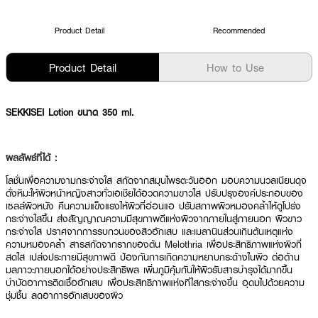
Product Detail
Recommended
Product Detail
How to Use
SEKKISEI Lotion ขนาด 350 ml.
ผลลัพธ์ที่ได้ :
โลชั่นเพื่อความงามกระจ่างใส สกัดจากสมุนไพรตะวันออก มอบความนวลเนียนดุจ
ดั่งหิมะให้ผิวหน้าหญิงสาวทั่วเอเชียได้อวดความขาวใส ปรับปรุงองค์ประกอบของ
เซลล์ผิวหนัง คืนความแข็งแรงให้ผิวที่อ่อนแอ ปรับสภาพผิวหมองคล้ำให้ดูโปร่ง
กระจ่างใสขึ้น ส่งสัญญาณความมีสุขภาพดีแห่งผิวจากภายในสู่ภายนอก ผิวขาว
กระจ่างใส ปราศจากการรบกวนของสิวอักเสบ และเมลานินส่วนเกินต้นเหตุแห่ง
ความหมองคล้ำ สารสกัดจากรากของต้น Melothria เพื่อประสิทธิภาพแห่งผิวที่
สดใส เปล่งประกายมีสุขภาพดี ป้องกันการเกิดความหยาบกระด้างในผิว ต่อต้าน
มลภาวะภายนอกได้อย่างประสิทธิผล เพิ่มภูมิคุ้มกันให้ผิวรับสารบำรุงได้มากขึ้น
บำบัดอาการติดเชื้ออักเสบ เพื่อประสิทธิภาพแห่งที่ใสกระจ่างขึ้น อุดมไปด้วยความ
ชุ่มชื้น ลดอาการอักเสบของผิว