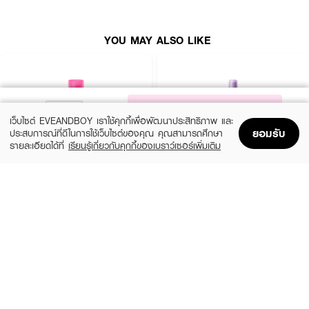
· เนื้อสัมผัสบางเบา สบายผิว ไม่ทำให้หนักหน้า
YOU MAY ALSO LIKE
· อุดมด้วยสารบำรุงจาก CICA, ไฮยาลูรอน, คอลลาเจน และน้ำมันสควาเลน
· มีกลิ่นหอมสดชื่นจากชาแอปเปิ้ล
· เหมาะสำหรับทุกสภาพผิว รวมถึงผิวแพ้ง่าย
NOTIFY ME
เว็บไซต์ EVEANDBOY เราใช้คุกกี้เพื่อพัฒนาประสิทธิภาพ และ
ยอมรับ
ประสบการณ์ที่ดีในการใช้เว็บไซต์ของคุณ คุณสามารถศึกษา
รายละเอียดได้ที่
เรียนรู้เกี่ยวกับคุกกี้ของเบราว์เซอร์เพิ่มเติม
Home
Home
Promotions
Promotions
Shopping Bag
Shopping Bag
Account
Account
DAZZLE ME
DAZZLE ME
Setting Spray Oil Control (Barbie)
Get a Grip Makeup Setting Spray Matte
Fix
(48%)
฿119
฿229
(44%)
฿89
฿159
size 50 ML
2 Variations