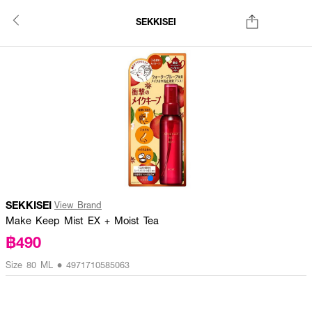
SEKKISEI
SEKKISEI
View Brand
Make Keep Mist EX + Moist Tea
฿490
Size 80 ML • 4971710585063