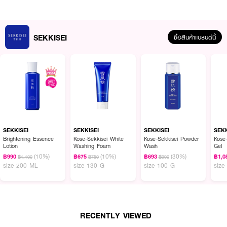
SEKKISEI
ซื้อสินค้าแบรนด์นี้
ผลลัพธ์ที่ได้:
SEKKISEI Make Keep Mist EX + Moist Tea ช่วยล็อคเมคอัพให้ติดทนนาน
ตลอดวัน ด้วยเทคโนโลยี Super Makeup Coat ที่ช่วยป้องกันเมคอัพหลุดเลือน
จากเหงื่อและความมันส่วนเกิน ช่วยให้ผิวดูเนียนสวย ไม่เป็นคราบ พร้อมด้วย
SEKKISEI
SEKKISEI
SEKKISEI
SEKK
คุณสมบัติ กันน้ำ กันเหงื่อ คุมมัน ทำให้เครื่องสำอางติดทนแม้ในสภาพอากาศร้อน
Brightening Essence
Kose-Sekkisei White
Kose-Sekkisei Powder
Kose
Lotion
Washing Foam
Wash
Gel
และชื้น นอกจากนี้ยังอุดมด้วยสารบำรุงผิว เช่น CICA, กรดไฮยาลูโรนิก, คอลลา
(10%)
(10%)
(30%)
เจน และน้ำมันสควาเลน ที่ช่วยเติมความชุ่มชื้นและเสริมเกราะป้องกันผิวให้แข็งแรง
฿990
฿675
฿693
฿1,0
฿1,100
฿750
฿990
size 200 ML
size 130 G
size 100 G
size
พร้อมปลอบประโลมผิวจากการระคายเคือง กลิ่นหอมของชาแอปเปิ้ลจากชาผลไม้
ให้ความรู้สึกสดชื่นทุกครั้งที่ใช้
· เซกิเซ เมคคีฟ มิสต์ เอ็กซ์ พลัส มอยส์ ที
· ล็อคเมคอัพติดทนนาน 8 ชั่วโมง
RECENTLY VIEWED
· กันน้ำ กันเหงื่อ คุมมัน ไม่เป็นคราบ