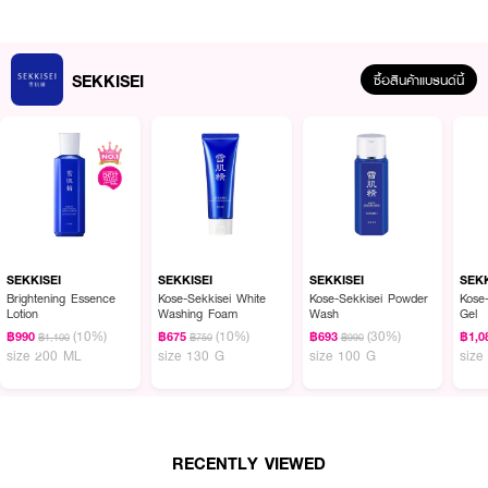
SEKKISEI
ซื้อสินค้าแบรนด์นี้
ผลลัพธ์ที่ได้:
SEKKISEI Make Keep Mist EX + Sakura Cherry ช่วยล็อคเมคอัพให้ติดทน
นานตลอดวัน ด้วยเทคโนโลยี Super Makeup Coat ที่ช่วยป้องกันเมคอัพหลุด
เลือนจากเหงื่อและความมันส่วนเกิน ช่วยให้ผิวดูเนียนสวย ไม่เป็นคราบ พร้อมด้วย
SEKKISEI
SEKKISEI
SEKKISEI
SEKK
คุณสมบัติ กันน้ำ กันเหงื่อ คุมมัน ทำให้เครื่องสำอางติดทนแม้ในสภาพอากาศร้อน
Brightening Essence
Kose-Sekkisei White
Kose-Sekkisei Powder
Kose
Lotion
Washing Foam
Wash
Gel
และชื้น นอกจากนี้ยังอุดมด้วยสารบำรุงผิว เช่น CICA, กรดไฮยาลูโรนิก, คอลลา
(10%)
(10%)
(30%)
เจน และน้ำมันสควาเลน ที่ช่วยเติมความชุ่มชื้นและเสริมเกราะป้องกันผิวให้แข็งแรง
฿990
฿675
฿693
฿1,0
฿1,100
฿750
฿990
size 200 ML
size 130 G
size 100 G
size
พร้อมปลอบประโลมผิวจากการระคายเคือง กลิ่นหอมของซากุระ ให้คุณรู้สึกสดชื่น
ตลอดวัน
· เซกิเซ เมคคีฟ มิสต์ เอ็กซ์ พลัส ซากุระ เชอร์รี่
· ล็อคเมคอัพติดทนนาน 8 ชั่วโมง
RECENTLY VIEWED
· กันน้ำ กันเหงื่อ คุมมัน ไม่เป็นคราบ