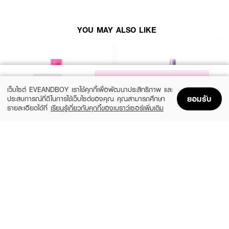
· เนื้อสัมผัสบางเบา สบายผิว ไม่ทำให้หนักหน้า
YOU MAY ALSO LIKE
· อุดมด้วยสารบำรุงจาก CICA, ไฮยาลูรอน, คอลลาเจน และน้ำมันสควาเลน
· มีกลิ่นหอมสดชื่นจากชาแอปเปิ้ล
· เหมาะสำหรับทุกสภาพผิว รวมถึงผิวแพ้ง่าย
NOTIFY ME
เว็บไซต์ EVEANDBOY เราใช้คุกกี้เพื่อพัฒนาประสิทธิภาพ และ
How to Use:
ยอมรับ
ประสบการณ์ที่ดีในการใช้เว็บไซต์ของคุณ คุณสามารถศึกษา
รายละเอียดได้ที่
เรียนรู้เกี่ยวกับคุกกี้ของเบราว์เซอร์เพิ่มเติม
· เขย่าขวดก่อนใช้
Home
Home
Promotions
Promotions
Shopping Bag
Shopping Bag
Account
Account
· ฉีดพ่นให้ทั่วใบหน้าและลำคอ ประมาณ 5-6 ครั้ง หลังแต่งหน้าเสร็จ
DAZZLE ME
DAZZLE ME
· รอให้แห้งโดยไม่ต้องสัมผัสหน้า
Setting Spray Oil Control (Barbie)
Get a Grip Makeup Setting Spray Matte
Fix
(48%)
฿119
฿229
· สามารถใช้เติมระหว่างวันเพื่อเพิ่มความสดชื่นและล็อคเมคอัพให้อยู่ทนนานยิ่งขึ้น
(44%)
฿89
฿159
size 50 ML
2 Variations