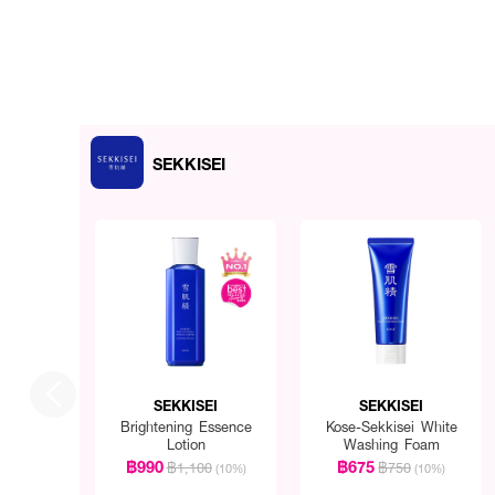
SEKKISEI
SEKKISEI
SEKKISEI
Brightening Essence
Kose-Sekkisei White
Lotion
Washing Foam
฿990
฿675
฿1,100
฿750
(10%)
(10%)