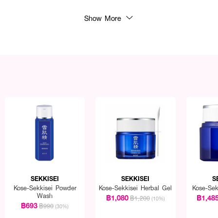
Show More
SEKKISEI
SEKKISEI
S
Kose-Sekkisei Powder
Kose-Sekkisei Herbal Gel
Kose-Se
Wash
฿1,080
฿1,48
฿1,200
(10%)
฿693
฿990
(30%)