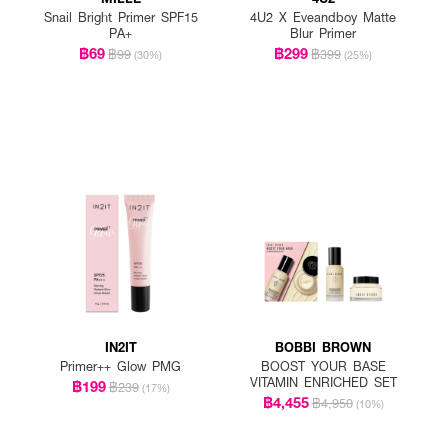
Snail Bright Primer SPF15
4U2 X Eveandboy Matte
PA+
Blur Primer
฿69
฿299
฿99
฿399
(30%)
(25%)
IN2IT
BOBBI BROWN
Primer++ Glow PMG
BOOST YOUR BASE
VITAMIN ENRICHED SET
฿199
฿239
(17%)
฿4,455
฿4,950
(10%)