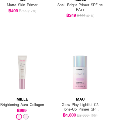
Matte Skin Primer
Snail Bright Primer SPF 15
PA++
฿499
฿599
(17%)
฿249
฿699
(64%)
MILLE
MAC
Brightening Aura Collagen
Glow Play Lightful C3
Tone-Up Primer SPF
฿999
50+/PA+++
฿1,800
฿2,000
(10%)