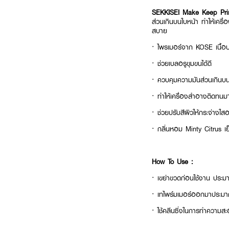
SEKKISEI Make Keep Pr
ส่วนเกินบนใบหน้า ทำให้เครื
สบาย
· ไพรเมอร์จาก KOSE เนื้อ
· ช่วยเบลอรูขุมขนได้ดี
· ควบคุมความมันส่วนเกินบ
· ทำให้เครื่องสำอางติดทนมาก
· ช่วยปรับสีผิวให้กระจ่างใส
· กลิ่นหอม Minty Citrus เ
How To Use :
· เขย่าขวดก่อนใช้งาน ประมา
· เทไพร์มเมอร์ออกมาประม
· ใช้คลีนซิ่งในการทำความส