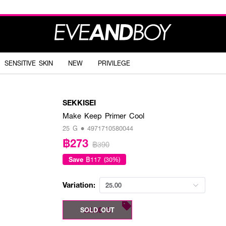
SENSITIVE SKIN
NEW
PRIVILEGE
SEKKISEI
Make Keep Primer Cool
25 G • 4971710580044
฿273
฿390
Save
฿117 (30%)
Variation:
25.00
25.00 G
SOLD OUT