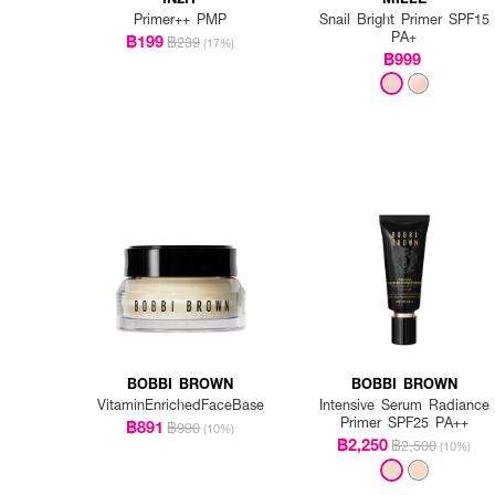
Primer++ PMP
Snail Bright Primer SPF15
PA+
฿199
฿239
(17%)
฿999
BOBBI BROWN
BOBBI BROWN
VitaminEnrichedFaceBase
Intensive Serum Radiance
Primer SPF25 PA++
฿891
฿990
(10%)
฿2,250
฿2,500
(10%)