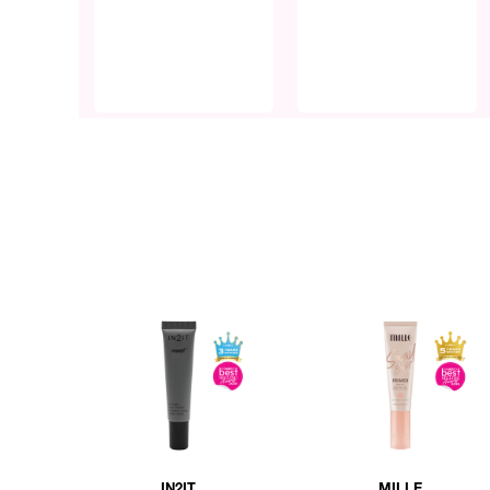
IN2IT
MILLE