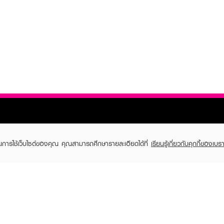
ในการใช้เว็บไซต์ของคุณ คุณสามารถศึกษารายละเอียดได้ที่
เรียนรู้เกี่ยวกับคุกกี้ของเบรา
TOMER CARE
EVEANDBOY MEMBER
 Shopping
Member registration
 store
t us