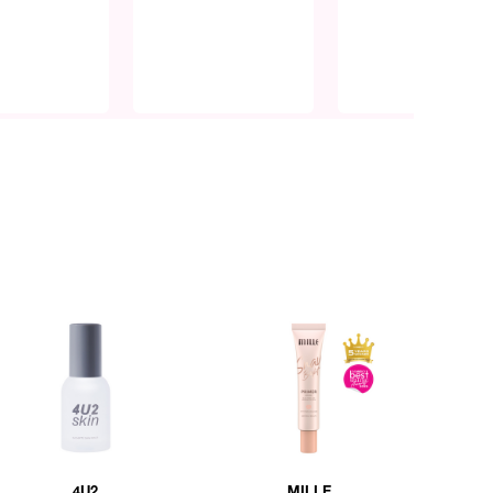
4U2
MILLE