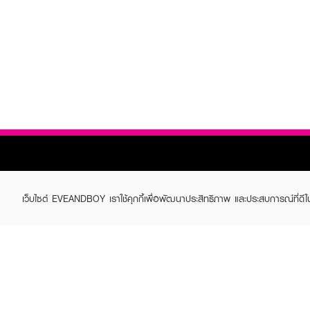
เว็บไซต์ EVEANDBOY เราใช้คุกกี้เพื่อพัฒนาประสิทธิภาพ และประสบการณ์ที่ดี
ABOUT EVEANDBOY
CUS
Brand story
Online
Privacy Policy
Find a
Terms and Conditions
Contac
Sell on EVEANDBOY