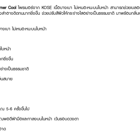
imer Cool
ไพรเมอร์จาก KOSE เนื้อบางเบา ไม่เหนอะหนะบนใบหน้า สามารถช่วยเบลอรู
่องสำอางติดทนมากยิ่งขึ้น ช่วยปรับสีผิวให้กระจ่างใสอย่างเป็นธรรมชาติ มาพร้อมกลิ่
บางเบา ไม่เหนอะหนะบนใบหน้า
นใบหน้า
ยิ่งขึ้น
อย่างเป็นธรรมชาติ
ย็นสบาย
ณ 5-6 ครั้งขึ้นไป
าณพอดีฝ่ามือและทาลงบนในหน้า เว้นรอบดวงตา
ะอาด