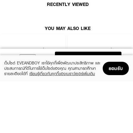
RECENTLY VIEWED
YOU MAY ALSO LIKE
ADD TO BAG
เว็บไซต์ EVEANDBOY เราใช้คุกกี้เพื่อพัฒนาประสิทธิภาพ และ
ยอมรับ
ประสบการณ์ที่ดีในการใช้เว็บไซต์ของคุณ คุณสามารถศึกษา
รายละเอียดได้ที่
เรียนรู้เกี่ยวกับคุกกี้ของเบราว์เซอร์เพิ่มเติม
Home
Home
Promotions
Promotions
Shopping Bag
Shopping Bag
Account
Account
BOBBI BROWN
BOBBI BROWN
Vitamin Enriched Face Base
Vitamin Enriched Face Base
(10%)
(10%)
฿2,700
฿540
฿3,000
฿600
size 50 ML
size 7 G
How To Use :
ทา
SEKKISEI - SK BB Essence SPF50+/PA++++
ลงบนผิวหน้าก่อนออก