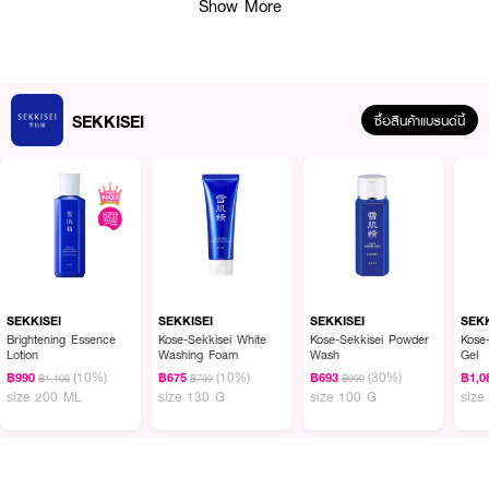
Show More
SEKKISEI
ซื้อสินค้าแบรนด์นี้
ผลลัพธ์ที่ได้ :
•
บีบีครีมมอบผลลัพธ์ผิวโกลว์ และกระจ่างใสอย่างมีสุขภาพดี
•
ผสาน 10 พลังธรรมชาติเข้มข้นจากญี่ปุ่นและจีน เป็นเมคอัพเบสของ SEKKISEI
ที่มีสารสกัดจากธรรมชาติมากที่สุด
SEKKISEI
SEKKISEI
SEKKISEI
SEKK
Brightening Essence
Kose-Sekkisei White
Kose-Sekkisei Powder
Kose
•
กันแดด SPF50+/PA++++ กันฝุ่น PM 2.5
Lotion
Washing Foam
Wash
Gel
(10%)
(10%)
(30%)
฿990
฿675
฿693
฿1,0
฿1,100
฿750
฿990
•
ปกปิดผิวเนียนสวย ปรับผิวกระจ่างใส ติดทนผิวยาวนานขึ้นไม่ติดแมสก์
size 200 ML
size 130 G
size 100 G
size
•
สี 01 สีเนื้อสว่าง