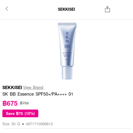
SEKKISEI
SEKKISEI
View Brand
SK BB Essence SPF50+/PA++++ 01
฿675
฿750
Save
฿75 (10%)
Size 30 G • 4971710569612