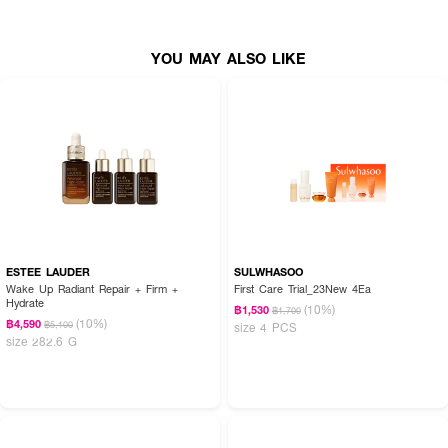
· ล้างออกง่ายด้วยคลีนซิ่งหรือผลิตภัณฑ์ทำความสะอาดทั่วไป
YOU MAY ALSO LIKE
Tips: แนะนำให้ใช้ซ้ำทุก 2-3 ชั่วโมง เมื่อมีกิจกรรมกลางแจ้ง เพื่อประสิทธิภาพใน
การปกป้องผิวสูงสุด
ESTEE LAUDER
SULWHASOO
Wake Up Radiant Repair + Firm +
First Care Trial_23New 4Ea
Hydrate
(10%)
฿1,530
฿1,700
(10%)
฿4,590
฿5,100
size 4 PCS
size 282.6 G