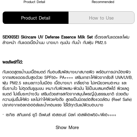
Product Detail
Recommended
Product Detail
How to Use
SEKKISEI Skincare UV Defense Essence Milk Set
เซ็ตเจลกันแดดและโฟม
ล้างหน้า กันแดดเนื้อน้ำนม บางเบา คุมมัน กันน้ำ กันฝุ่น PM2.5
ผลลัพธ์ที่ได้:
กันแดดสูตรน้ำนมเนื้อแมตต์ ที่มอบสัมผัสบางเบาสบายผิว พร้อมการปกป้องผิว
จากแสงแดดระดับสูงด้วย SPF50+ PA++++ เสริมเกราะให้ผิวจากรังสี UVA/UVB,
ฝุ่น PM2.5 และมลภาวะในเมือง เนื้อบางเบา เกลี่ยง่าย ไม่เหนียวเหนอะหนะ และ
ซึมซาบไว ไม่อุดตันรูขุมขน เหมาะกับผิวผสม-ผิวมัน ใช้เป็นเบสเมคอัพได้ ผิวแลดู
แมตต์ ไม่เยิ้มระหว่างวัน เสริมด้วยสารสกัดจากสมุนไพรญี่ปุ่นธรรมชาติ ช่วยเติม
ความชุ่มชื้นให้ผิว และไม่ทำให้ผิวแห้งตึง สูตรเป็นมิตรต่อสิ่งแวดล้อม (Reef Safe)
ปราศจากแอลกอฮอล์และน้ำหอมแรง ใช้ได้ทุกวันแม้ผิวบอบบาง
· เซกิเซ สกินแคร์ ยูวี ดีเฟนส์ เอสเซนซ์ มิลค์ เอสพีเอฟ50+/พีเอ++++
· กันแดดน้ำนมเนื้อแมตต์ บางเบา ไม่เหนอะหนะ
Show More
· ปกป้องผิวจากรังสี UVA/UVB และฝุ่น PM2.5