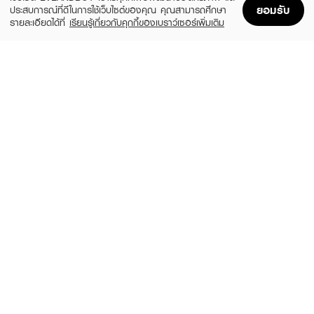
ยอมรับ
ประสบการณ์ที่ดีในการใช้เว็บไซต์ของคุณ คุณสามารถศึกษา
รายละเอียดได้ที่
เรียนรู้เกี่ยวกับคุกกี้ของเบราว์เซอร์เพิ่มเติม
Home
Home
Promotions
Promotions
Shopping Bag
Shopping Bag
Account
Account
ESTEE LAUDER
ESTEE LAUDER
Own The Night Set
The Lift + Glow Routine Magical
Skincare Moments
(10%)
฿5,580
฿6,200
(10%)
฿4,770
฿5,300
size 105 ML
size 100 ML
SULWHASOO
ESTEE LAUDER
Concentrated Ginseng Rejuvenating
Mini Night Set
Serum Trial Kit
(10%)
฿1,431
฿1,590