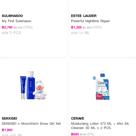
SULWHASOO
ESTEE LAUDER
My First Sulwhasoo
Powerful Nighttime Repair
(10%)
(10%)
฿2,790
฿1,305
฿3,100
฿1,450
size 3 PCS
size 12 ML
SEKKISEI
CERAVE
SEKKISEI x Monchhichi Snow Girl Set
Moisturising Lotion 473 ML + Mini SA
Cleanser 30 ML x 2 PCS.
฿1,900
(5%)
฿693
฿730
size 235 ML