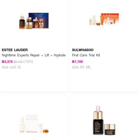
ESTEE LAUDER
SULWHASOO
Nighttime Experts Repair + Lift + Hydrate
First Care Trial Kit
(10%)
฿3,375
฿1,700
฿3,750
size 225 G
size 95 ML