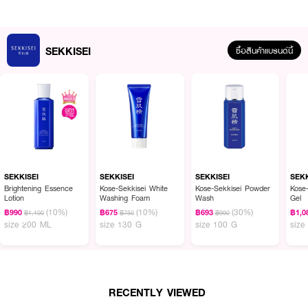
· มอบความรู้สึกชุ่มชื้น นุ่มนวลทันทีหลังล้างหน้า
· มีสารสกัดจากสมุนไพรตะวันออก ช่วยให้ผิวแลดูสดใส
· เหมาะกับทุกสภาพผิว โดยเฉพาะผิวแห้ง ผิวแพ้ง่าย
SEKKISEI
ซื้อสินค้าแบรนด์นี้
· ไม่มีส่วนผสมของแอลกอฮอล์และพาราเบน
· FDA Registration No.: 10-2-6500021642 / 10-2-6500018978
ในเซ็ตประกอบด้วย :
· SEKKISEI White Washing Foam 130 g.
SEKKISEI
SEKKISEI
SEKKISEI
SEKK
· SEKKISEI Essential Souffle Emulsion 35 ml. x 2pcs
Brightening Essence
Kose-Sekkisei White
Kose-Sekkisei Powder
Kose
Lotion
Washing Foam
Wash
Gel
(10%)
(10%)
(30%)
฿990
฿675
฿693
฿1,0
฿1,100
฿750
฿990
How to Use:
size 200 ML
size 130 G
size 100 G
size
· บีบโฟมลงบนฝ่ามือในปริมาณพอเหมาะ
· ผสมน้ำเล็กน้อยแล้วตีให้เกิดฟองเนื้อวิปโฟม
· ลูบไล้ให้ทั่วใบหน้าที่เปียก หลีกเลี่ยงบริเวณรอบดวงตา
RECENTLY VIEWED