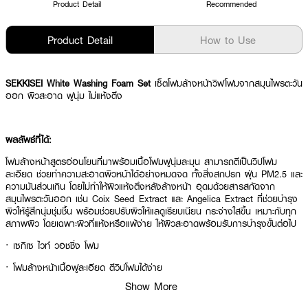
Product Detail
Recommended
Product Detail
How to Use
SEKKISEI White Washing Foam Set
เซ็ตโฟมล้างหน้าวิฟโฟมจากสมุนไพรตะวัน
ออก ผิวสะอาด ฟูนุ่ม ไม่แห้งตึง
ผลลัพธ์ที่ได้:
โฟมล้างหน้าสูตรอ่อนโยนที่มาพร้อมเนื้อโฟมฟูนุ่มละมุน สามารถตีเป็นวิปโฟม
ละเอียด ช่วยทำความสะอาดผิวหน้าได้อย่างหมดจด ทั้งสิ่งสกปรก ฝุ่น PM2.5 และ
ความมันส่วนเกิน โดยไม่ทำให้ผิวแห้งตึงหลังล้างหน้า อุดมด้วยสารสกัดจาก
สมุนไพรตะวันออก เช่น Coix Seed Extract และ Angelica Extract ที่ช่วยบำรุง
ผิวให้รู้สึกนุ่มชุ่มชื้น พร้อมช่วยปรับผิวให้แลดูเรียบเนียน กระจ่างใสขึ้น เหมาะกับทุก
สภาพผิว โดยเฉพาะผิวที่แห้งหรือแพ้ง่าย ให้ผิวสะอาดพร้อมรับการบำรุงขั้นต่อไป
· เซกิเซ ไวท์ วอชชิ่ง โฟม
· โฟมล้างหน้าเนื้อฟูละเอียด ตีวิปโฟมได้ง่าย
Show More
· ช่วยทำความสะอาดผิวอย่างล้ำลึก ไม่ทำให้หน้าแห้ง