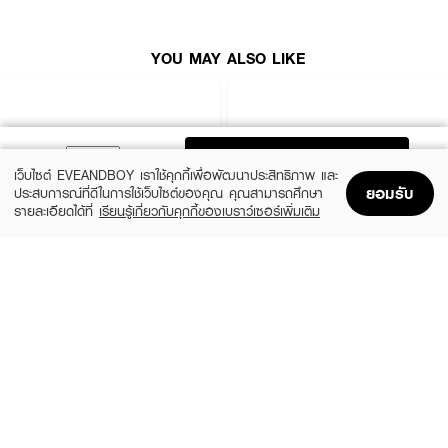
· ล้างออกด้วยน้ำสะอาด แล้วตามด้วยขั้นตอนบำรุงผิว
YOU MAY ALSO LIKE
Tip: ใช้โฟมล้างหน้าหลังจากล้างเมคอัพ จะช่วยให้ผิวพร้อมรับสกินแคร์ในขั้นตอน
ต่อไปได้ดีขึ้น
ADD TO BAG
เว็บไซต์ EVEANDBOY เราใช้คุกกี้เพื่อพัฒนาประสิทธิภาพ และ
ยอมรับ
ประสบการณ์ที่ดีในการใช้เว็บไซต์ของคุณ คุณสามารถศึกษา
รายละเอียดได้ที่
เรียนรู้เกี่ยวกับคุกกี้ของเบราว์เซอร์เพิ่มเติม
Home
Home
Promotions
Promotions
Shopping Bag
Shopping Bag
Account
Account
ESTEE LAUDER
SULWHASOO
Wake Up Radiant Repair + Firm +
First Care Trial_23New 4Ea
Hydrate
(10%)
฿1,530
฿1,700
(10%)
฿4,590
฿5,100
size 4 PCS
size 282.6 G