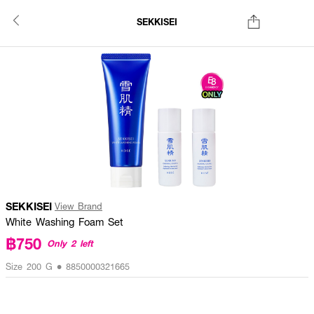
SEKKISEI
SEKKISEI
View Brand
White Washing Foam Set
฿750
Only 2 left
Size 200 G • 8850000321665