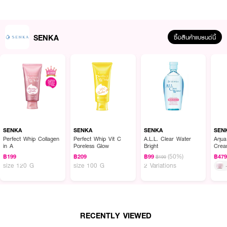
SENKA
ซื้อสินค้าแบรนด์นี้
ผลลัพธ์ที่ได้ :
Senka All Clear Water Acne Care
คลีนซิ่งผิวใส ไกลสิว ด้วยเจแปนนีส คาโม
มายล์ และซาลิไซลิก แอซิด ทำความสะอาดผิวหน้าหมดจด อ่อนโยน ช่วยดูแลผิวที่
เป็นสิว
SENKA
SENKA
SENKA
SEN
Perfect Whip Collagen
Perfect Whip Vit C
A.L.L. Clear Water
Aqua
• เทคโนโลยีไมเซลล่าร์ ช่วยขจัดเครื่องสำอาง น้ำมันส่วนเกิน และสิ่งสกปรกบนผิว
in A
Poreless Glow
Bright
Cre
หน้า ได้อย่างสะอาดหมดจด อ่อนโยน ไม่ระคายเคืองผิว
(50%)
฿199
฿209
฿99
฿47
฿199
size 120 G
size 100 G
2 Variations
• ซาลิไซลิก แอซิด ช่วยทำความสะอาดหมดจด ลดโอกาสการเกิดสิว เจแปนนีส คา
โมมายล์ เอ็กซ์แทร็กซ์ ช่วยปลอบประโลมผิว เผยผิวใสดูสุขภาพดี
• ส่วนผสมที่เป็นเอกลักษณ์ของ เซนกะ
• ดับเบิ้ล ไฮยาลูรอนิค แอซิด และ ไวท์ โคคูน เอสเซนส์ ช่วยให้ผิวชุ่มชื้น ไม่แห้งตึง
RECENTLY VIEWED