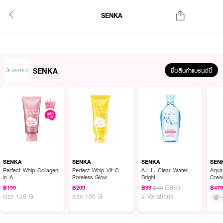
SENKA
SENKA
ซื้อสินค้าแบรนด์นี้
SENKA
SENKA
SENKA
SEN
Perfect Whip Collagen
Perfect Whip Vit C
A.L.L. Clear Water
Aqua
in A
Poreless Glow
Bright
Cre
(50%)
฿199
฿209
฿99
฿47
฿199
size 120 G
size 100 G
2 Variations