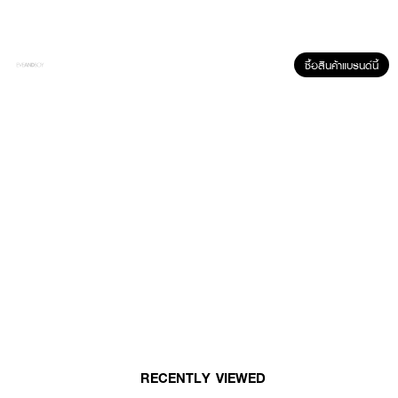
ซื้อสินค้าแบรนด์นี้
ผลลัพธ์ที่ได้ :
ฟองโฟมขวดปั๊ม ทำความสะอาดได้ทั้งเมคอัพ และสิ่งสกปรกตกค้างในขั้นตอนเดียว
ให้ผิวเนียนนุ่ม ชุ่มชื่น ให้ผิวสะอาดใส อ่อนโยน
● SENKA A.L.L Clear Double Wash Foam
● เซนกะ ออล เคลียร์ ดับเบิ้ล ดับเบิ้ล วอช โฟม
RECENTLY VIEWED
●
ฟองโฟมละเอียดนุ่ม