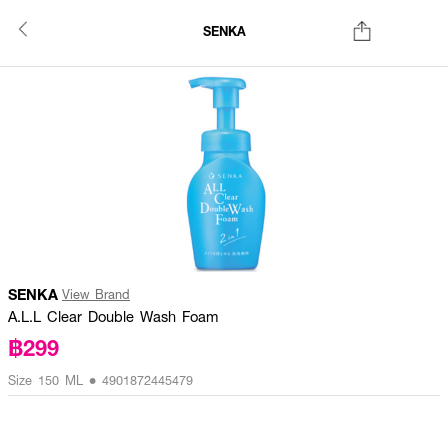
SENKA
SENKA
View Brand
A.L.L Clear Double Wash Foam
฿299
Size 150 ML • 4901872445479