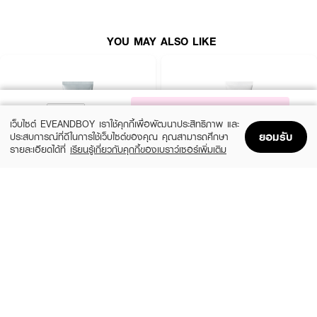
●
ทำความสะอาดได้ทั้งเมคอัพ
●
ให้ผิวเนียนนุ่ม ชุ่มชื่น
YOU MAY ALSO LIKE
●
ให้ผิวสะอาดใส อ่อนโยน
● ขนาด 150 ml.
NOTIFY ME
เว็บไซต์ EVEANDBOY เราใช้คุกกี้เพื่อพัฒนาประสิทธิภาพ และ
ยอมรับ
ประสบการณ์ที่ดีในการใช้เว็บไซต์ของคุณ คุณสามารถศึกษา
รายละเอียดได้ที่
เรียนรู้เกี่ยวกับคุกกี้ของเบราว์เซอร์เพิ่มเติม
Home
Home
Promotions
Promotions
Shopping Bag
Shopping Bag
Account
Account
MEDIHEAL
CLEARNOSE
Derma Cream Pack Cleanser Rose
Acne Care Solution Cleanser
PDRN [Pore Firming]
(46%)
฿139
฿259
(45%)
฿549
฿999
size 150 G
size 243 G