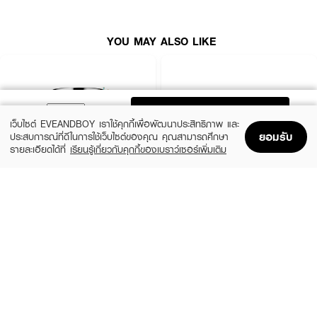
YOU MAY ALSO LIKE
ADD TO BAG
เว็บไซต์ EVEANDBOY เราใช้คุกกี้เพื่อพัฒนาประสิทธิภาพ และ
ยอมรับ
ประสบการณ์ที่ดีในการใช้เว็บไซต์ของคุณ คุณสามารถศึกษา
รายละเอียดได้ที่
เรียนรู้เกี่ยวกับคุกกี้ของเบราว์เซอร์เพิ่มเติม
Home
Home
Promotions
Promotions
Shopping Bag
Shopping Bag
Account
Account
CLINIQUE
SKINTIFIC
Moisture Surge Extended Replenishing
5X Ceramide Barrier Moisture Gel
Hydrator
(50%)
฿339
฿679
(10%)
฿1,791
฿1,990
4 Variations
size 50 ML
How To Use :