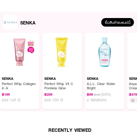
SENKA
ซื้อสินค้าแบรนด์นี้
ผลลัพธ์ที่ได้ :
SENKA Deep Moist Cream สูตรที่คิดค้นมาเพื่อฟื้นบำรุงผิวแห้งกร้าน 5
ประการ ( ผิวแห้งเป็นขุย, ผิวดูหมองคล้ำ, ผิวแห้งกร้านไม่เรียบเนียน, ริ้วรอยจาก
ความแห้ง และปัญหาเครื่องสำอางไม่ติดทนผิว ) เพื่อผิวใสเด้ง อ่อนนุ่มชุ่มชื้น ที่มี
SENKA
SENKA
SENKA
SEN
เนื้อเจลครีมบางเบา ปราศจากแอลกอฮอลล์ น้ำหอม และสารแต่งสี
Perfect Whip Collagen
Perfect Whip Vit C
A.L.L. Clear Water
Aqua
in A
Poreless Glow
Bright
Cre
• ฟื้นบำรุงผิวแห้งกร้าน 5 ประการ ( ผิวแห้งเป็นขุย, ผิวดูหมองคล้ำ, ผิวแห้ง
(50%)
฿199
฿209
฿99
฿47
฿199
กร้านไม่เรียบเนียน, ริ้วรอยจากความแห้ง และปัญหาเครื่องสำอางไม่ติดทนผิว )
size 120 G
size 100 G
2 Variations
• ช่วยให้ผิวใสเด้ง อ่อนนุ่มชุ่มชื้น
• ช่วยให้ผิวนุ่มขึ้นและเรียบเนียนขึ้น
• ปริมาณ 50 กรัม
RECENTLY VIEWED