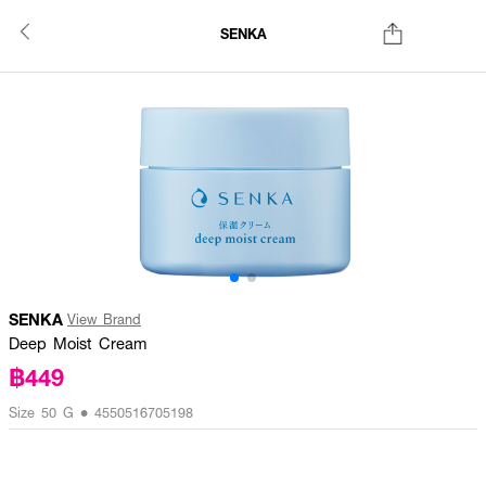
SENKA
SENKA
View Brand
Deep Moist Cream
฿449
Size 50 G • 4550516705198