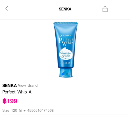
SENKA
SENKA
View Brand
Perfect Whip A
฿199
Size 120 G • 4550516474568