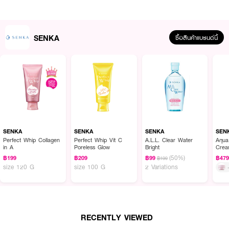
SENKA
ซื้อสินค้าแบรนด์นี้
ผลลัพธ์ที่ได้ :
SENKA Perfect Whip
วิปโฟมล้างหน้าขายดีอันดับ 1 ในญี่ปุ่น โฉมใหม่! ฟองโฟม
อณูละเอียด นุ่มละมุนเสมือนวิปครีม ทำความสะอาดล้ำลึกยิ่งขึ้น ทั้งเมคอัพกันน้ำ
SENKA
SENKA
SENKA
SEN
สิ่งสกปรก และสิ่งตกค้างที่มองไม่เห็นอย่าง ฝุ่น มลภาวะ หรือแม้แต่ฝุ่นขนาดเล็ก
Perfect Whip Collagen
Perfect Whip Vit C
A.L.L. Clear Water
Aqua
in A
Poreless Glow
Bright
Cre
อย่าง PM 2.5 โดยไม่ทิ้งสิ่งตกค้างบนผิว ผิวสะอาดใส เนียนนุ่ม ชุ่มชื่นยิ่งขึ้น
(50%)
฿199
฿209
฿99
฿47
฿199
• โฟมล้างหน้าที่สามารถตีฟองโฟมนุ่มละมุนเสมือนวิปครีมได้เอง
size 120 G
size 100 G
2 Variations
• ทำความสะอาดล้ำลึกยิ่งขึ้น แต่ยังคงอ่อนโยน ไม่ทิ้งสิ่งตกค้างบนผิว
• ชำระล้างทั้งเมคอัพกันน้ำ สิ่งสกปรก ฝุ่น มลภาวะ หรือแม้แต่ฝุ่นขนาดเล็กอย่าง
PM 2.5
RECENTLY VIEWED
• ผิวสะอาดใส เนียนนุ่ม ชุ่มชื่นยิ่งขึ้น