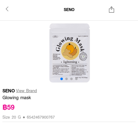
SENO
SENO
View Brand
Glowing mask
฿59
Size 20 G • 6542467900767