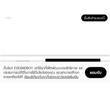
ซื้อสินค้าแบรนด์นี้
ผลลัพธ์ที่ได้ :
SENO Glowing mask
ผงมาส์กซินผ่อง" มหัศจรรย์แห่งสารสีเหลือง ช่วย
ยับยั้งการสร้างเม็ดสีผิว ผลัดเซลล์ผิวให้สว่างกระจ่างใส ชะลอการเกิดริ้วรอย รวม
สมุนไพรโทนสีทองกว่า 5 ชนิด ช่วยให้ผิวกระจ่างใสดูมีออร่า ลดรอยต่างๆ ปรับ
ผิวให้เรียบเนียนสม่ำเสมอ
ADD TO BAG
เว็บไซต์ EVEANDBOY เราใช้คุกกี้เพื่อพัฒนาประสิทธิภาพ และ
· ช่วยให้ผิวแลดูกระจ่างใสและสดชื่นหลังใช้
ยอมรับ
ประสบการณ์ที่ดีในการใช้เว็บไซต์ของคุณ คุณสามารถศึกษา
รายละเอียดได้ที่
เรียนรู้เกี่ยวกับคุกกี้ของเบราว์เซอร์เพิ่มเติม
· ดูแลผิวให้เรียบเนียนและสม่ำเสมอ
Home
Home
Promotions
Promotions
Shopping Bag
Shopping Bag
Account
Account
· ช่วยให้ผิวสัมผัสนุ่มขึ้น
· มอบความรู้สึกผ่อนคลายจากสมุนไพรโทนสีทอง
· เนื้อผงละเอียด ล้างออกง่าย ไม่แห้งตึง
RECENTLY VIEWED
· FDA Registration No. : 32-1-6600015182