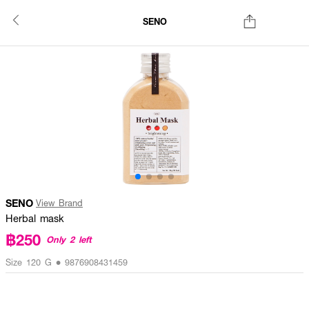
SENO
SENO
View Brand
Herbal mask
฿250
Only 2 left
Size 120 G • 9876908431459