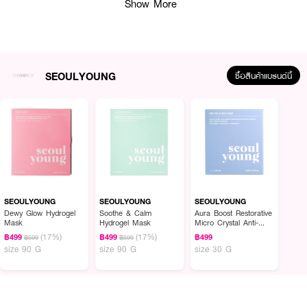
Show More
SEOULYOUNG
ซื้อสินค้าแบรนด์นี้
ผลลัพธ์ที่ได้:
มาสก์หน้าไฮโดรเจลที่ออกแบบมาเพื่อช่วยดูแลผิวที่มีแนวโน้มระคายเคืองง่าย โดย
เฉพาะผิวที่เกิดการอับชื้นหรือเสียดสีจากการใส่หน้ากากอนามัย สูตรอ่อนโยนช่วย
SEOULYOUNG
SEOULYOUNG
SEOULYOUNG
ปรับความชุ่มชื้น ลดรอยแดงและรอยหมองคล้ำ พร้อมช่วยให้ผิวรู้สึกสบายขึ้นหลัง
Dewy Glow Hydrogel
Soothe & Calm
Aura Boost Restorative
ตากแดด เหมาะสำหรับการใช้เป็นประจำเพื่อดูแลผิวหน้า
Mask
Hydrogel Mask
Micro Crystal Anti-
Aging Eye Mask
(17%)
(17%)
• โซลยูยัง ซู้ดแอนด์คาล์ม ไฮโดรเจล มาสก์
฿499
฿499
฿499
฿599
฿599
size 90 G
size 90 G
size 30 G
• มาสก์หน้าไฮโดรเจล อ่อนโยนต่อผิว
• ลดการระคายเคืองจากหน้ากากอนามัย
• ช่วยปรับความชุ่มชื้นให้ผิว