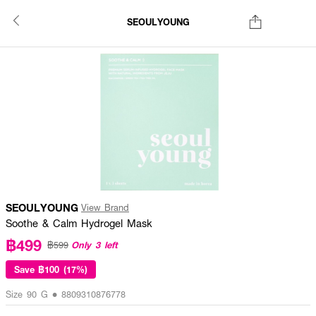
SEOULYOUNG
SEOULYOUNG
View Brand
Soothe & Calm Hydrogel Mask
฿499
Only 3 left
฿599
Save
฿100 (17%)
Size 90 G • 8809310876778