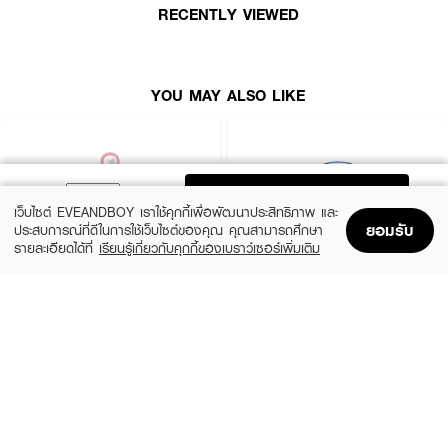
RECENTLY VIEWED
• ลดรอยแดงและรอยหมองคล้ำ
• เหมาะสำหรับผิวตากแดดหรือผิวอ่อนแอ
• ปริมาณสุทธิ: 90 g
YOU MAY ALSO LIKE
ADD TO BAG
เว็บไซต์ EVEANDBOY เราใช้คุกกี้เพื่อพัฒนาประสิทธิภาพ และ
ยอมรับ
ประสบการณ์ที่ดีในการใช้เว็บไซต์ของคุณ คุณสามารถศึกษา
รายละเอียดได้ที่
เรียนรู้เกี่ยวกับคุกกี้ของเบราว์เซอร์เพิ่มเติม
Home
Home
Promotions
Promotions
Shopping Bag
Shopping Bag
Account
Account
ROJUKISS
BANOBAGI
5X Intensive Mask
Vita Genic Jelly Mask
(47%)
฿69
฿49
฿92
5 Variations
7 Variations