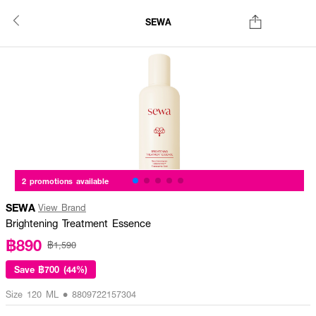
SEWA
2 promotions available
SEWA
View Brand
Brightening Treatment Essence
฿890
฿1,590
Save
฿700 (44%)
Size 120 ML • 8809722157304