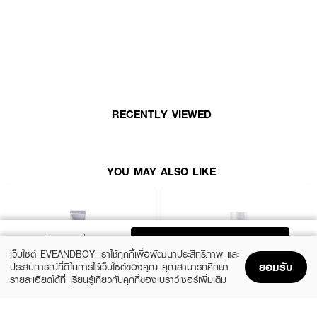
ผลลัพธ์ที่ได้:
เอสเซนส์ที่ช่วยให้ผิวกระจ่างใส และลดเลือนความหมองคล้ำ ประสิทธิภาพสูง ผสาน
นวัฒกรรมฟื้นฟูบำรุงลึกถึงระดับเซลล์ เพื่อผิวแข็งแรง ชุ่มชื้น ฉ่ำน้ำ และกระจ่างใส
เปล่งประกาย สุขภาพดีอย่างเป็นธรรมชาติ ปลอบประโลมผิวแพ้ง่าย
● SEWA Brightening Treatment Essence
RECENTLY VIEWED
● เอสเซนส์บำรุงผิวหน้า เพื่อผิวกระจ่างใส
● เหมาะสมกับทุกสภาพผิว ผิวแพ้ง่ายหรือผิวเป็นสิวสามารถใช้ได้
YOU MAY ALSO LIKE
● ซึมไว บางเบา ไม่เหนียวเหนอะหนะ
● ผิวกระจ่างใสขึ้นอย่างเป็นธรรมชาติ ด้วยพลังจาก Saccharomyces ที่ช่วยเร่ง
การผลัดเซลล์ผิวอย่างอ่อนโยน ลดความหมองคล้ำ เผยผิวที่สดใส เปล่งประกาย
● ลดเลือนจุดด่างดำด้วย Tranexamic Acid ช่วยยับยั้งต้นเหตุความหมองคล้ำ
ลดรอยดำ ฝ้าแดด พร้อมเสริมความแข็งแรงของผิวให้ทนต่อแดดและมลภาวะ
ADD TO BAG
เว็บไซต์ EVEANDBOY เราใช้คุกกี้เพื่อพัฒนาประสิทธิภาพ และ
● ฟื้นฟูผิวลึกระดับเซลล์ ด้วย Cellxosome™ เอกสิทธิ์เฉพาะ SEWA ช่วยนำสาร
ยอมรับ
ประสบการณ์ที่ดีในการใช้เว็บไซต์ของคุณ คุณสามารถศึกษา
บำรุงลงลึกถึงผิวชั้นใน เสริมเกราะป้องกันผิวให้แข็งแรง ลดผิวล้า ผิวโทรม และ
รายละเอียดได้ที่
เรียนรู้เกี่ยวกับคุกกี้ของเบราว์เซอร์เพิ่มเติม
ปัญหาสะสม
Home
Home
Promotions
Promotions
Shopping Bag
Shopping Bag
Account
Account
● ผสานสารสกัดธรรมชาติ 17 ชนิด ช่วยปลอบประโลมผิว ลดการระคายเคือง