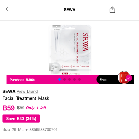
SEWA
+1
Purchase ฿390+
Free
SEWA
View Brand
Facial Treatment Mask
฿59
Only 1 left
฿89
Save
฿30 (34%)
Size 26 ML • 8859588700701