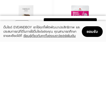
ADD TO BAG
เว็บไซต์ EVEANDBOY เราใช้คุกกี้เพื่อพัฒนาประสิทธิภาพ และ
ยอมรับ
ประสบการณ์ที่ดีในการใช้เว็บไซต์ของคุณ คุณสามารถศึกษา
รายละเอียดได้ที่
เรียนรู้เกี่ยวกับคุกกี้ของเบราว์เซอร์เพิ่มเติม
Home
Home
Promotions
Promotions
Shopping Bag
Shopping Bag
Account
Account
SKIN1004
LEADERS
Madagascar Centella Watergel Sheet
Bright Intense Plus Mask
Ampoule Mask (25ml X 5pcs)
(51%)
฿24
฿49
(31%)
฿269
฿390
size 25 ML
size 125 ML