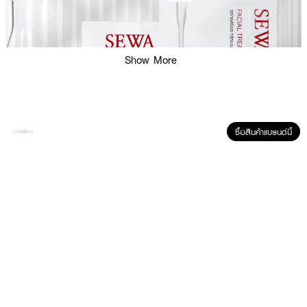
Show More
ซื้อสินค้าแบรนด์นี้
ผลลัพธ์ที่ได้ :
ช่วยฟื้นฟูผิวในแผ่นเดียว ด้วย SEWA Facial Treatment Mask มีสารสกัดจาก
ธรรมชาติ มอบความกระจ่างใส ลดเลือนริ้วรอย จุดด่างดำ และช่วยทำให้ผิวเต่งตึง
ชุ่นชื้น อิ่มฟู เรียบเนียน กระชับ แลดูอ่อนเยาวน์ถึงขีดสุด ปรับโครงสร้างผิวให้แข็ง
แรงยิ่งขึ้น มาส์ก 1 แผ่น เสมือนการใช้เซรั่มเข้มข้นถึง 10 ครั้ง
● ฟื้นฟูผิวในแผ่นเดียว