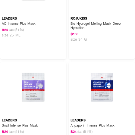
LEADERS
ROJUKISS
AC Intense Plus Mask
Bio Hydrogel Melting Mask Deep
Hydration
(51%)
฿24
฿49
฿159
size 25 ML
size 34 G
LEADERS
LEADERS
Snail Intense Plus Mask
Aquaporin Intense Plus Mask
(51%)
(51%)
฿24
฿24
฿49
฿49